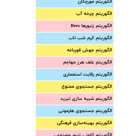
الگوریتم مورچگان
الگوریتم چرخه آب
الگوریتم زنبورها Bees
الگوریتم کرم شب تاب
الگوریتم جهش قورباغه
الگوریتم علف هرز مهاجم
الگوریتم رقابت استعماری
الگوریتم جستجوی ممنوع
الگوریتم شبیه سازی تبرید
الگوریتم جستجوی هارمونی
الگوریتم بهینه‌سازی فرهنگی
الگوریتم کلونی زنبور مصنوعی