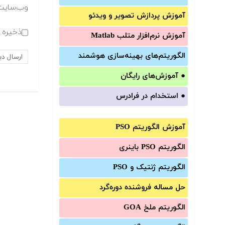
وب‌سایت
آموزش‌ پردازش تصویر و ویدئو
ذخیره ن
آموزش‌ نرم‌افزار متلب Matlab
الگوریتم‌های بهینه‌سازی هوشمند
●
آموزش‌های رایگان
●
استخدام در فرادرس
آموزش الگوریتم PSO
الگوریتم PSO باینری
الگوریتم ژنتیک و PSO
حل مساله فروشنده دوره‌گرد
الگوریتم ملخ GOA