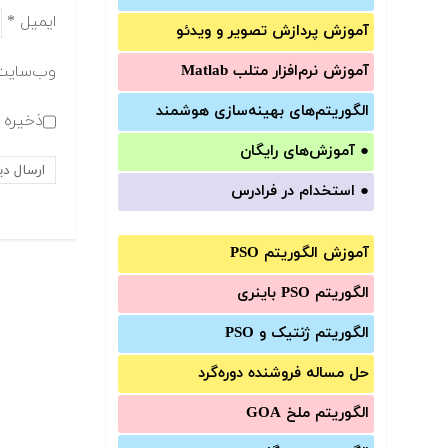
ایمیل
*
آموزش‌ پردازش تصویر و ویدئو
وب‌سایت
آموزش‌ نرم‌افزار متلب Matlab
الگوریتم‌های بهینه‌سازی هوشمند
ذخیره ن
●
آموزش‌های رایگان
●
استخدام در فرادرس
آموزش الگوریتم PSO
الگوریتم PSO باینری
الگوریتم ژنتیک و PSO
حل مساله فروشنده دوره‌گرد
الگوریتم ملخ GOA