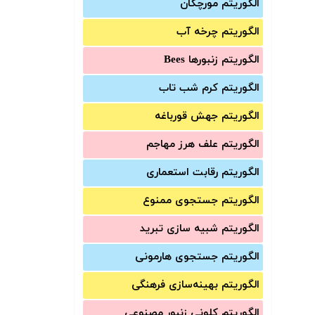
الگوریتم مورچگان
الگوریتم چرخه آب
الگوریتم زنبورها Bees
الگوریتم کرم شب تاب
الگوریتم جهش قورباغه
الگوریتم علف هرز مهاجم
الگوریتم رقابت استعماری
الگوریتم جستجوی ممنوع
الگوریتم شبیه سازی تبرید
الگوریتم جستجوی هارمونی
الگوریتم بهینه‌سازی فرهنگی
الگوریتم کلونی زنبور مصنوعی