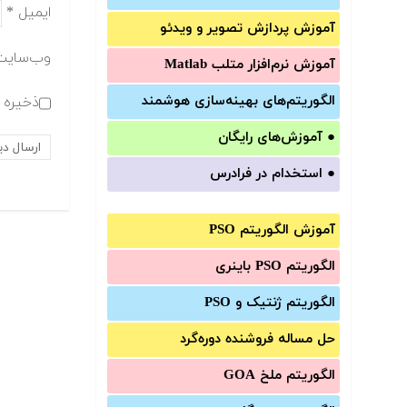
ایمیل
*
آموزش‌ پردازش تصویر و ویدئو
وب‌سایت
آموزش‌ نرم‌افزار متلب Matlab
الگوریتم‌های بهینه‌سازی هوشمند
ذخیره ن
●
آموزش‌های رایگان
●
استخدام در فرادرس
آموزش الگوریتم PSO
الگوریتم PSO باینری
الگوریتم ژنتیک و PSO
حل مساله فروشنده دوره‌گرد
الگوریتم ملخ GOA