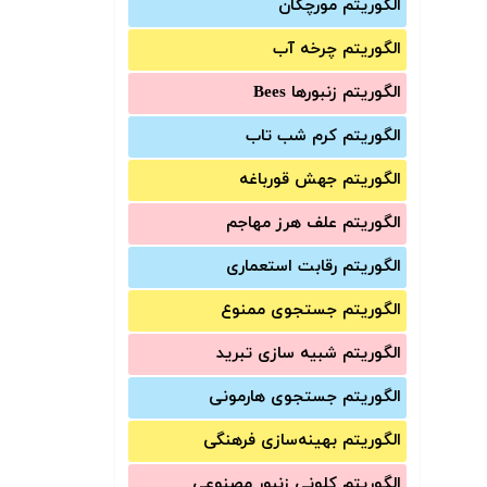
الگوریتم مورچگان
الگوریتم چرخه آب
الگوریتم زنبورها Bees
الگوریتم کرم شب تاب
الگوریتم جهش قورباغه
الگوریتم علف هرز مهاجم
الگوریتم رقابت استعماری
الگوریتم جستجوی ممنوع
الگوریتم شبیه سازی تبرید
الگوریتم جستجوی هارمونی
الگوریتم بهینه‌سازی فرهنگی
الگوریتم کلونی زنبور مصنوعی