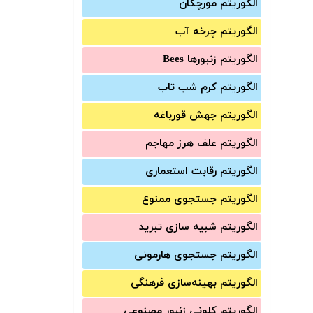
الگوریتم مورچگان
الگوریتم چرخه آب
الگوریتم زنبورها Bees
الگوریتم کرم شب تاب
الگوریتم جهش قورباغه
الگوریتم علف هرز مهاجم
الگوریتم رقابت استعماری
الگوریتم جستجوی ممنوع
الگوریتم شبیه سازی تبرید
الگوریتم جستجوی هارمونی
الگوریتم بهینه‌سازی فرهنگی
الگوریتم کلونی زنبور مصنوعی