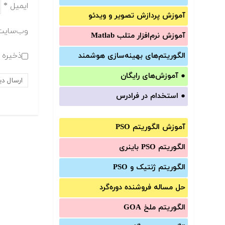
ایمیل
*
آموزش‌ پردازش تصویر و ویدئو
وب‌سایت
آموزش‌ نرم‌افزار متلب Matlab
ذخیره ن
الگوریتم‌های بهینه‌سازی هوشمند
●
آموزش‌های رایگان
●
استخدام در فرادرس
آموزش الگوریتم PSO
الگوریتم PSO باینری
الگوریتم ژنتیک و PSO
حل مساله فروشنده دوره‌گرد
الگوریتم ملخ GOA