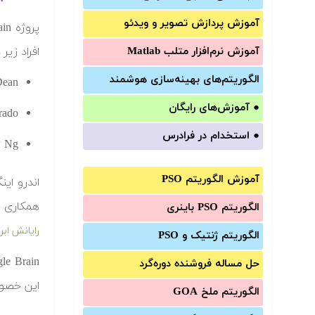
آموزش‌ پردازش تصویر و ویدئو
آموزش‌ نرم‌افزار متلب Matlab
افراد زیر
الگوریتم‌های بهینه‌سازی هوشمند
Jeff Dean – 
●
آموزش‌های رایگان
 Corrado
●
استخدام در فرادرس
Andrew Ng (اندرو
آموزش الگوریتم PSO
همکاری خود را با Dean و Corrado‌ برای ساخت سیستم نرم افزا
الگوریتم PSO باینری
رایانش ابر
الگوریتم ژنتیک و PSO
حل مساله فروشنده دوره‌گرد
این خصوص گفته است که le Brain
الگوریتم ملخ GOA