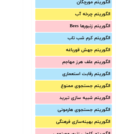
الگوریتم مورچگان
الگوریتم چرخه آب
الگوریتم زنبورها Bees
الگوریتم کرم شب تاب
الگوریتم جهش قورباغه
الگوریتم علف هرز مهاجم
الگوریتم رقابت استعماری
الگوریتم جستجوی ممنوع
الگوریتم شبیه سازی تبرید
الگوریتم جستجوی هارمونی
الگوریتم بهینه‌سازی فرهنگی
الگوریتم کلونی زنبور مصنوعی