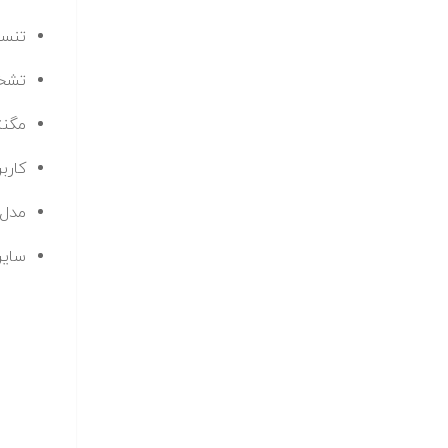
تنسو
تشخی
مگنتا (ta
کارب
مدل 
سایر