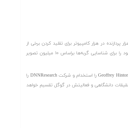
وئن سال ۲۰۱۲ نشریه مهم نیویورک تایمز گزارش داد که خوشه‌ای از ۱۶ هزار پردازنده در هزار کامپیوتر برای تقلید کردن برخی از
جنبه‌های فعالیت مغز انسان اختصاص یافتند و این سیستم موفق شد تا خود را برای شناسایی گربه‌ها براساس ۱۰ میلیون تصویر
در مارس ۲۰۱۳، گوگل یکی از محققان پیشرو در حوزه یادگیری عمیق، به نام Geoffrey Hinton را استخدام و شرکت DNNResearch را
ود را بین تحقیقات دانشگاهی و فعالیتش در گوگل تقسیم خواهد