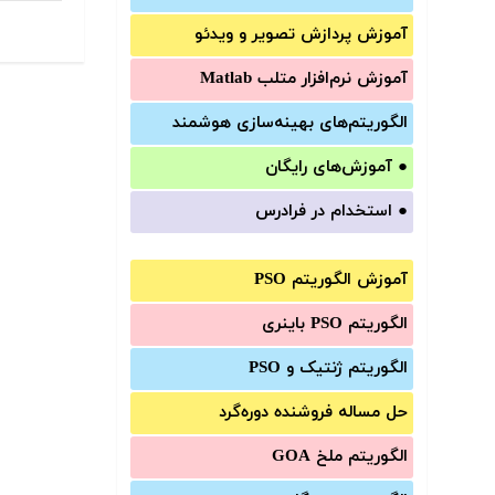
آموزش‌ پردازش تصویر و ویدئو
آموزش‌ نرم‌افزار متلب Matlab
الگوریتم‌های بهینه‌سازی هوشمند
●
آموزش‌های رایگان
●
استخدام در فرادرس
آموزش الگوریتم PSO
الگوریتم PSO باینری
الگوریتم ژنتیک و PSO
حل مساله فروشنده دوره‌گرد
الگوریتم ملخ GOA