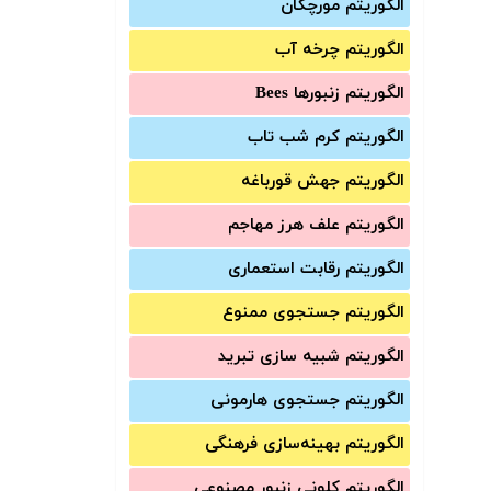
الگوریتم مورچگان
الگوریتم چرخه آب
الگوریتم زنبورها Bees
الگوریتم کرم شب تاب
الگوریتم جهش قورباغه
الگوریتم علف هرز مهاجم
الگوریتم رقابت استعماری
الگوریتم جستجوی ممنوع
الگوریتم شبیه سازی تبرید
الگوریتم جستجوی هارمونی
الگوریتم بهینه‌سازی فرهنگی
الگوریتم کلونی زنبور مصنوعی