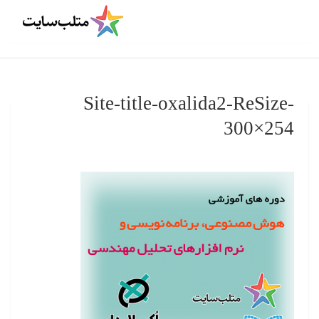
Site-title-oxalida2-ReSize-
300×254