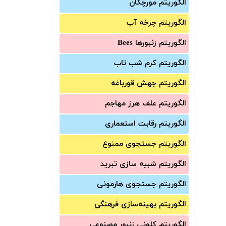
الگوریتم مورچگان
الگوریتم چرخه آب
الگوریتم زنبورها Bees
الگوریتم کرم شب تاب
الگوریتم جهش قورباغه
الگوریتم علف هرز مهاجم
الگوریتم رقابت استعماری
الگوریتم جستجوی ممنوع
الگوریتم شبیه سازی تبرید
الگوریتم جستجوی هارمونی
الگوریتم بهینه‌سازی فرهنگی
الگوریتم کلونی زنبور مصنوعی