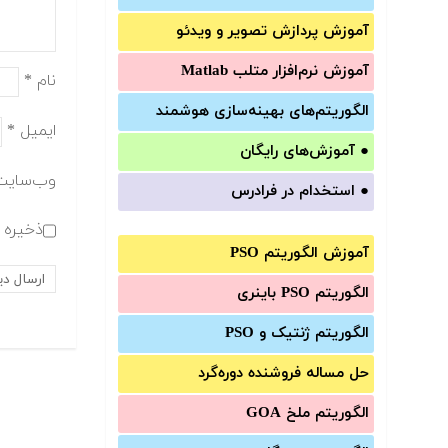
آموزش‌ پردازش تصویر و ویدئو
آموزش‌ نرم‌افزار متلب Matlab
نام
*
الگوریتم‌های بهینه‌سازی هوشمند
ایمیل
*
●
آموزش‌های رایگان
وب‌سایت
●
استخدام در فرادرس
ذخیره ن
آموزش الگوریتم PSO
الگوریتم PSO باینری
الگوریتم ژنتیک و PSO
حل مساله فروشنده دوره‌گرد
الگوریتم ملخ GOA