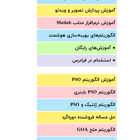
آموزش‌ پردازش تصویر و ویدئو
آموزش‌ نرم‌افزار متلب Matlab
الگوریتم‌های بهینه‌سازی هوشمند
●
آموزش‌های رایگان
●
استخدام در فرادرس
آموزش الگوریتم PSO
الگوریتم PSO باینری
الگوریتم ژنتیک و PSO
حل مساله فروشنده دوره‌گرد
الگوریتم ملخ GOA