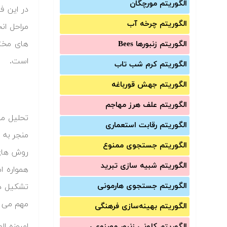
الگوریتم مورچگان
در این ف
الگوریتم چرخه آب
مراحل ان
های مخت
الگوریتم زنبورها Bees
است.
الگوریتم کرم شب تاب
الگوریتم جهش قورباغه
الگوریتم علف هرز مهاجم
الگوریتم رقابت استعماری
منجر به 
الگوریتم جستجوی ممنوع
روش های 
الگوریتم شبیه سازی تبرید
همواره ا
الگوریتم جستجوی هارمونی
تشکیل دا
مهم می ب
الگوریتم بهینه‌سازی فرهنگی
امروزه ا
الگوریتم کلونی زنبور مصنوعی