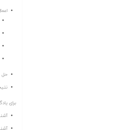
اعما
حل م
نتیج
برای یاد
آشنا
آشنا