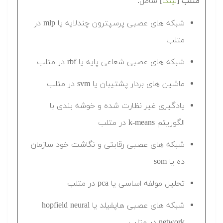
متلب
[
] شامل:
لینک
شبکه های عصبی پرسپترون چندلایه یا mlp در
متلب
شبکه های عصبی شعاعی پایه یا rbf در متلب
ماشین های بردار پشتیبان یا svm در متلب
یادگیری غیر نظارت شده و خوشه بندی با
الگوریتم k-means در متلب
شبکه های عصبی رقابتی و نگاشت خود سازمان
ده یا som
تحلیل مولفه اساسی یا pca در متلب
شبکه های عصبی هاپفیلد یا hopfield neural
network در متلب