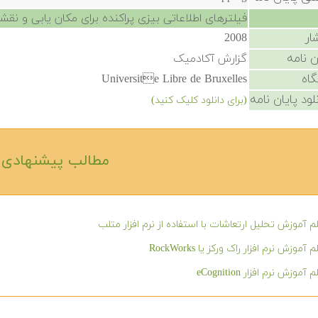
فیلترهای اطلاعاتی بیزی پراکنده برای مکان یابی و نق
ار
2008
ن نامه
گزارش آکادمیک
گاه
Universite Libre de Bruxelles
لود پایان نامه
(برای دانلود کلیک کنید)
مطالب پیشنهادی‎
م آموزش تحلیل ارتعاشات با استفاده از نرم افزار متلب
 آموزش نرم افزار راک ورکز یا RockWorks
 آموزش نرم افزار eCognition