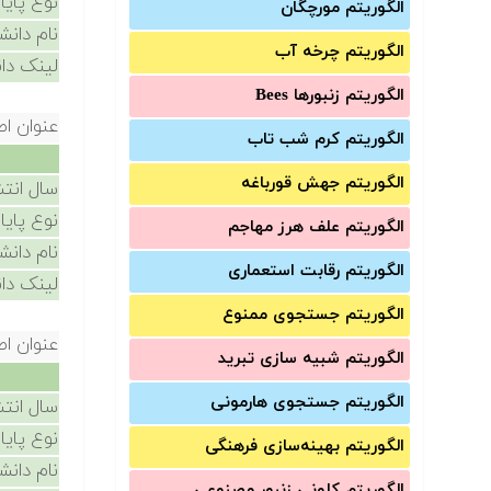
نوع پایا
الگوریتم مورچگان
نام دانش
الگوریتم چرخه آب
لینک دان
الگوریتم زنبورها Bees
عنوان اص
الگوریتم کرم شب تاب
الگوریتم جهش قورباغه
سال انتش
نوع پایا
الگوریتم علف هرز مهاجم
نام دانش
الگوریتم رقابت استعماری
لینک دان
الگوریتم جستجوی ممنوع
عنوان اص
الگوریتم شبیه سازی تبرید
الگوریتم جستجوی هارمونی
سال انتش
نوع پایا
الگوریتم بهینه‌سازی فرهنگی
نام دانش
الگوریتم کلونی زنبور مصنوعی