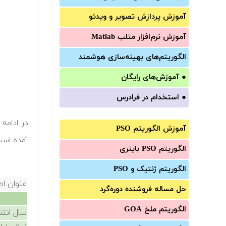
آموزش‌ پردازش تصویر و ویدئو
آموزش‌ نرم‌افزار متلب Matlab
الگوریتم‌های بهینه‌سازی هوشمند
●
آموزش‌های رایگان
●
استخدام در فرادرس
آموزش الگوریتم PSO
آمده است.
الگوریتم PSO باینری
الگوریتم ژنتیک و PSO
عنوان اص
حل مساله فروشنده دوره‌گرد
الگوریتم ملخ GOA
سال انتش