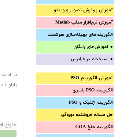
آموزش‌ پردازش تصویر و ویدئو
آموزش‌ نرم‌افزار متلب Matlab
الگوریتم‌های بهینه‌سازی هوشمند
●
آموزش‌های رایگان
●
استخدام در فرادرس
آموزش الگوریتم PSO
پایان نام
الگوریتم PSO باینری
الگوریتم ژنتیک و PSO
حل مساله فروشنده دوره‌گرد
عنوان اص
الگوریتم ملخ GOA