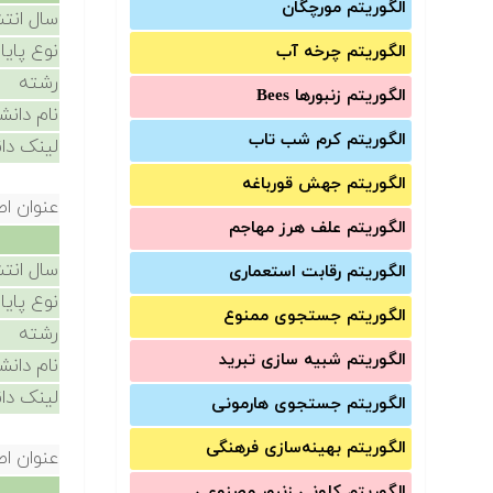
الگوریتم مورچگان
سال انتش
نوع پایا
الگوریتم چرخه آب
رشته
الگوریتم زنبورها Bees
نام دانش
الگوریتم کرم شب تاب
لینک دان
الگوریتم جهش قورباغه
عنوان اص
الگوریتم علف هرز مهاجم
سال انتش
الگوریتم رقابت استعماری
نوع پایا
الگوریتم جستجوی ممنوع
رشته
الگوریتم شبیه سازی تبرید
نام دانش
لینک دان
الگوریتم جستجوی هارمونی
الگوریتم بهینه‌سازی فرهنگی
عنوان اص
الگوریتم کلونی زنبور مصنوعی