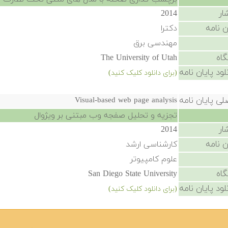
ار
2014
ن نامه
دکترا
مهندسی برق
گاه
The University of Utah
لود پایان نامه
(برای دانلود کلیک کنید)
لی پایان نامه
Visual-based web page analysis
تجزیه و تحلیل صفجه وب مبتنی بر ویژوال
ار
2014
ن نامه
کارشناسی ارشد
علوم کامپیوتر
گاه
San Diego State University
لود پایان نامه
(برای دانلود کلیک کنید)