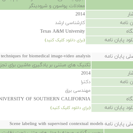
معادلات پواسون و شرودینگر
ار
2014
ن نامه
کارشناسی ارشد
گاه
Texas A&M University
لود پایان نامه
(برای دانلود کلیک کنید)
لی پایان نامه
techniques for biomedical image-video analysis
تکنیک های مبتنی بر یادگیری ماشین برای تج
ار
2014
ن نامه
دکترا
مهندسی برق
گاه
NIVERSITY OF SOUTHERN CALIFORNIA
لود پایان نامه
(برای دانلود کلیک کنید)
لی پایان نامه
Scene labeling with supervised contextual models
برچسب گذاری صحنه با مدل های متنی تحت نظارت