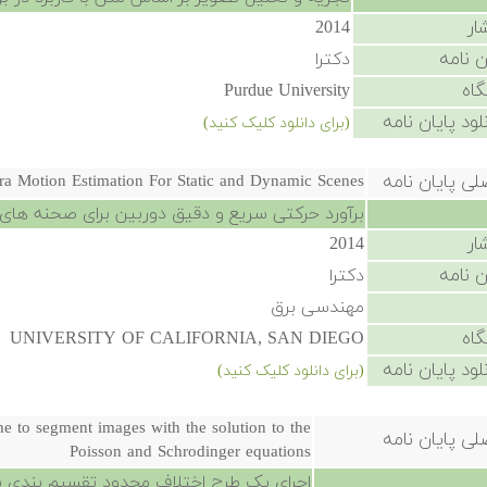
ار
2014
ن نامه
دکترا
گاه
Purdue University
لود پایان نامه
(برای دانلود کلیک کنید)
لی پایان نامه
ra Motion Estimation For Static and Dynamic Scenes
برآورد حرکتی سریع و دقیق دوربین برای صحنه های ا
ار
2014
ن نامه
دکترا
مهندسی برق
گاه
UNIVERSITY OF CALIFORNIA, SAN DIEGO
لود پایان نامه
(برای دانلود کلیک کنید)
eme to segment images with the solution to the
لی پایان نامه
Poisson and Schrodinger equations
اجرای یک طرح اختلاف محدود تقسیم بندی شد