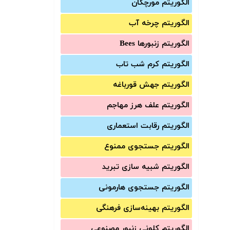
الگوریتم مورچگان
الگوریتم چرخه آب
الگوریتم زنبورها Bees
الگوریتم کرم شب تاب
الگوریتم جهش قورباغه
الگوریتم علف هرز مهاجم
الگوریتم رقابت استعماری
الگوریتم جستجوی ممنوع
الگوریتم شبیه سازی تبرید
الگوریتم جستجوی هارمونی
الگوریتم بهینه‌سازی فرهنگی
الگوریتم کلونی زنبور مصنوعی