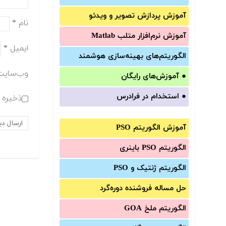
آموزش‌ پردازش تصویر و ویدئو
نام
*
آموزش‌ نرم‌افزار متلب Matlab
ایمیل
*
الگوریتم‌های بهینه‌سازی هوشمند
وب‌سایت
●
آموزش‌های رایگان
●
استخدام در فرادرس
ذخیره ن
آموزش الگوریتم PSO
الگوریتم PSO باینری
الگوریتم ژنتیک و PSO
حل مساله فروشنده دوره‌گرد
الگوریتم ملخ GOA