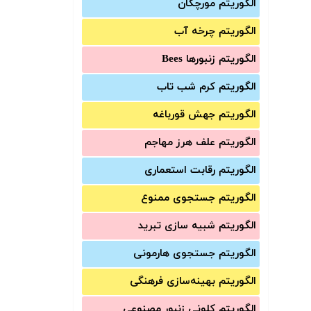
الگوریتم مورچگان
الگوریتم چرخه آب
الگوریتم زنبورها Bees
الگوریتم کرم شب تاب
الگوریتم جهش قورباغه
الگوریتم علف هرز مهاجم
الگوریتم رقابت استعماری
الگوریتم جستجوی ممنوع
الگوریتم شبیه سازی تبرید
الگوریتم جستجوی هارمونی
الگوریتم بهینه‌سازی فرهنگی
الگوریتم کلونی زنبور مصنوعی