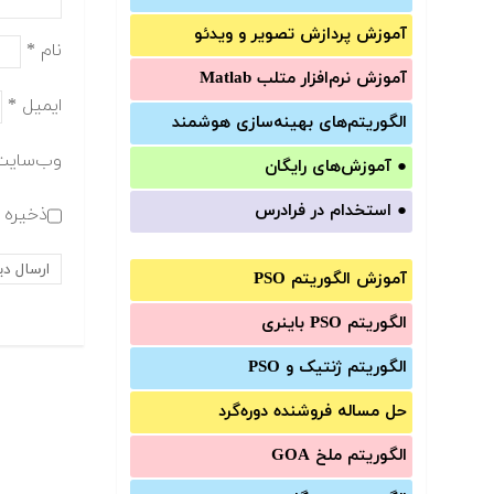
آموزش‌ پردازش تصویر و ویدئو
نام
*
آموزش‌ نرم‌افزار متلب Matlab
ایمیل
*
الگوریتم‌های بهینه‌سازی هوشمند
وب‌سایت
●
آموزش‌های رایگان
●
استخدام در فرادرس
ذخیره ن
آموزش الگوریتم PSO
الگوریتم PSO باینری
الگوریتم ژنتیک و PSO
حل مساله فروشنده دوره‌گرد
الگوریتم ملخ GOA