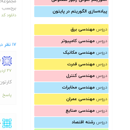
مجموعه:
برچسب ه
پیاده‌سازی الگوریتم در پایتون
دانلود کد TSP
دروس
مهندسی برق
دروس
مهندسی کامپیوتر
۱۷
نظر در
دروس
مهندسی مکانیک
e
دروس
مهندسی قدرت
۲۷ اردیبهشت ۱۳۹۱ در ۲:۵۹ ب.ظ
دروس
مهندسی کنترل
کارتون
دروس
مهندسی مخابرات
پاسخ
دروس
مهندسی عمران
دروس
مهندسی صنایع
دروس
رشته اقتصاد
ح