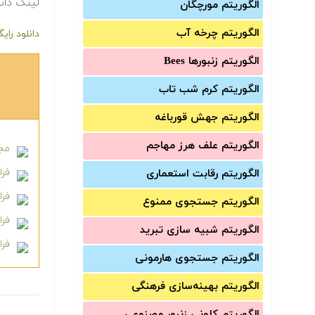
لینک دانل
الگوریتم مورچگان
الگوریتم چرخه آب
دانلود را
الگوریتم زنبورها Bees
الگوریتم کرم شب تاب
الگوریتم جهش قورباغه
الگوریتم علف هرز مهاجم
مجم
فرا
الگوریتم رقابت استعماری
فرادر
الگوریتم جستجوی ممنوع
فرادر
الگوریتم شبیه سازی تبرید
فرا
الگوریتم جستجوی هارمونی
الگوریتم بهینه‌سازی فرهنگی
الگوریتم کلونی زنبور مصنوعی