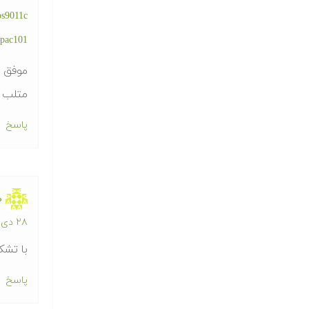
ps9011c
vpac101
موفق ب
متلب 
پاسخ
ط
۲۸ دی ۱۳۹۲ در ۳:۵۸ ب.ظ
با تشک
پاسخ