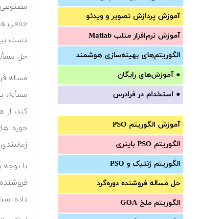
مصنوعی ی
آموزش‌ پردازش تصویر و ویدئو
جمعی هست
آموزش‌ نرم‌افزار متلب Matlab
دست بیاو
الگوریتم‌های بهینه‌سازی هوشمند
حل مسأله
●
آموزش‌های رایگان
مسأله، ی
●
استخدام در فرادرس
کند، از 
آموزش الگوریتم PSO
زمانبندی،
الگوریتم PSO باینری
الگوریتم ژنتیک و PSO
با توجه 
فروشنده د
حل مساله فروشنده دوره‌گرد
داده است
الگوریتم ملخ GOA