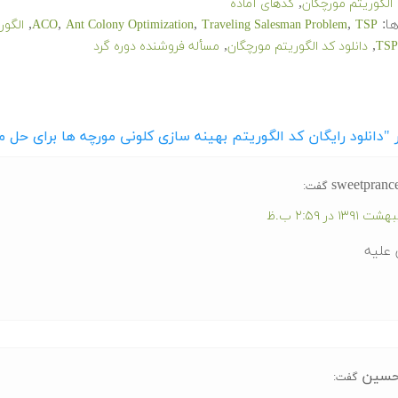
,
الگوریتم مورچگان
کدهای آماده
ا:
,
,
,
,
TSP
Traveling Salesman Problem
Ant Colony Optimization
ACO
الگور
,
,
دانلود کد الگوریتم مورچگان
مسأله فروشنده دوره گرد
 "دانلود رایگان کد الگوریتم بهینه سازی کلونی مورچه ها برای حل م
sweetpranc
گفت:
 علیه
سين
گفت: