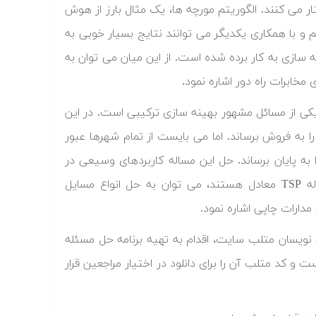
 می کنند. الگوریتم مورچه ها، یک مثال بارز از هوش
 و با همکاری یکدیگر می توانند نتایج بسیار خوبی به
سازی به کار برده شده است. از این میان می توان به
خابرات راه دور اشاره نمود.
ه فروشنده دوره گرد (Traveling Salesman Problem) و یا به اختصار TSP، یکی از مسائل مشهور بهینه سازی ترکیبی است. در این
 به فروش برساند. اما می بایست از تمام شهرها عبور
 به پایان برساند. حل این مساله کاربردهای وسیعی در
حوزه های مختلف مهندسی دارد. از جمله مسائلی که از نظر ریاضی با مسأله TSP معادل هستند، می توان به حل انواع مسایل
ی مدارات چاپی اشاره نمود.
 نویسان متلب سایت، اقدام به تهیه برنامه حل مسئله
 و کد متلب آن را برای دانلود در اختیار مراجعین قرار