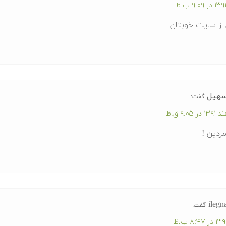
از سایت خوبتان
هیل
گفت:
ردین !
ilegn
گفت: