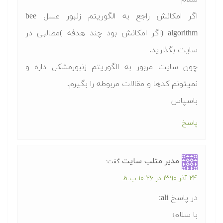
اگر امکانش راجع به الگوریتم زنبور عسل bee
algorithm (اگر امکانش بود چند هدفه )مطالبی در
سایت بگذارید.
چون سایت مربور به الگوریتم زنبورمشکل داره و
نمیتونم کدها و مقالات مربوطه را بگیرم.
باسپاس
پاسخ
مدیر متلب سایت
گفت:
۲۴ آذر ۱۳۹۰ در ۱۰:۲۶ ب.ظ
در پاسخ
ali
:
با سلام؛