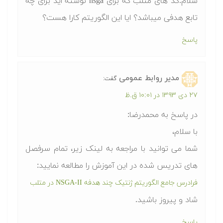
سلام.کد های متلب که برای nsga نوشته اید برای چه
تابع هدفی میباشد؟ ایا این الگوریتم کارا هست؟
پاسخ
مدیر روابط عمومی
گفت:
۲۷ دی ۱۳۹۳ در ۱۰:۰۱ ق.ظ
در پاسخ به محمدرضا:
با سلام،
شما می توانید با مراجعه به لینک زیر، تمام سرفصل
های تدریس شده در این آموزش را مطالعه نمایید:
فرادرس جامع الگوریتم ژنتیک چند هدفه NSGA-II در متلب
شاد و پیروز باشید.
پاسخ