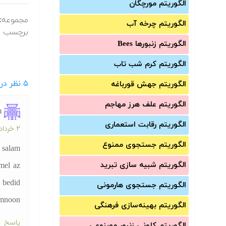
الگوریتم مورچگان
مجموعه:
الگوریتم چرخه آب
برچسب ه
الگوریتم زنبورها Bees
الگوریتم کرم شب تاب
۵
نظر در "دان
الگوریتم جهش قورباغه
الگوریتم علف هرز مهاجم
m
الگوریتم رقابت استعماری
۲ خرداد ۱۳۹۰ در ۱۲:۰۱ ب.ظ
الگوریتم جستجوی ممنوع
salam
الگوریتم شبیه سازی تبرید
mel az
 bedid.
الگوریتم جستجوی هارمونی
mnoon
الگوریتم بهینه‌سازی فرهنگی
پاسخ
الگوریتم کلونی زنبور مصنوعی