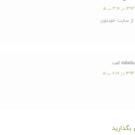
از سایت خوبتون
miladz
گفت:
بگذارید