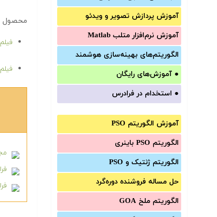
آموزش‌ پردازش تصویر و ویدئو
محصول و
آموزش‌ نرم‌افزار متلب Matlab
فیلم آم
الگوریتم‌های بهینه‌سازی هوشمند
فیلم آمو
●
آموزش‌های رایگان
●
استخدام در فرادرس
آموزش الگوریتم PSO
الگوریتم PSO باینری
مجم
الگوریتم ژنتیک و PSO
فرا
حل مساله فروشنده دوره‌گرد
فراد
الگوریتم ملخ GOA