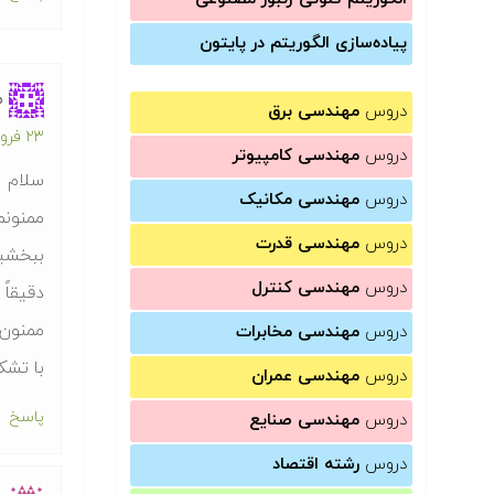
پیاده‌سازی الگوریتم در پایتون
م
دروس
مهندسی برق
۲۳ فروردین ۱۳۹۲ در ۹:۲۵ ق.ظ
دروس
مهندسی کامپیوتر
سلام
دروس
مهندسی مکانیک
ممنونم
دروس
مهندسی قدرت
ببخشید میخوا
دروس
مهندسی کنترل
دقیقاً
ممنون 
دروس
مهندسی مخابرات
با تشک
دروس
مهندسی عمران
پاسخ
دروس
مهندسی صنایع
دروس
رشته اقتصاد