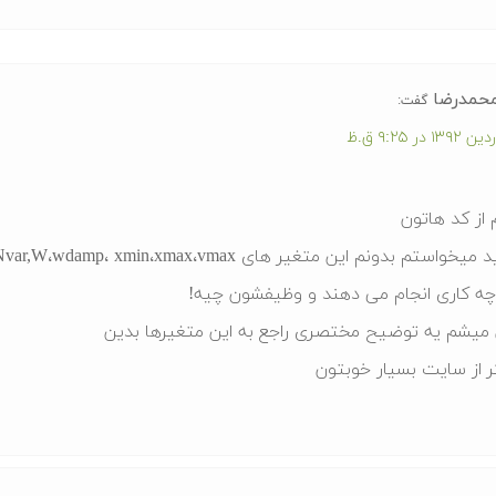
حمدرضا
گفت:
 از کد هاتون
ستم بدونم این متغیر های c1،C2،dx، Npop،Nvar,W،wdamp، xmin،xmax،vmax
 چه کاری انجام می دهند و وظیفشون چیه!
میشم یه توضیح مختصری راجع به این متغیرها بدین
ر از سایت بسیار خوبتون