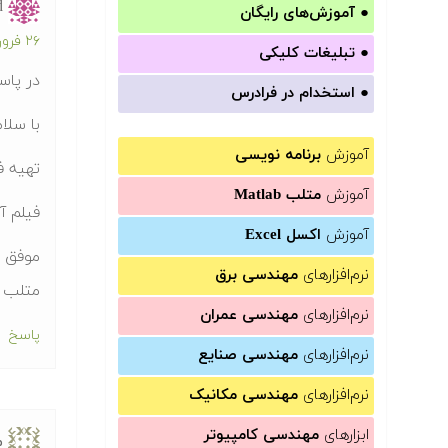
d
●
آموزش‌های رایگان
۲۶ فروردین ۱۳۹۲ در ۹:۰۶ ق.ظ
●
تبلیغات کلیکی
در پاس
●
استخدام در فرادرس
با سلا
آموزش
برنامه نویسی
تهیه ف
آموزش
متلب Matlab
فیلم آموزشی ب
آموزش
اکسل Excel
موفق ب
نرم‌افزارهای
مهندسی برق
متلب 
نرم‌افزارهای
مهندسی عمران
پاسخ
نرم‌افزارهای
مهندسی صنایع
نرم‌افزارهای
مهندسی مکانیک
ابزارهای
مهندسی کامپیوتر
م