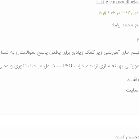
e e.masoudineja
گفت:
خ محمد رضا:
م
یلم های آموزشی زیر کمک زیادی برای یافتن پاسخ سوالاتتان به شما 
هینه سازی ازدحام ذرات PSO — شامل مباحث تئوری و عملی (به زبان فارسی)
اشید
سایت
حسن
گفت: