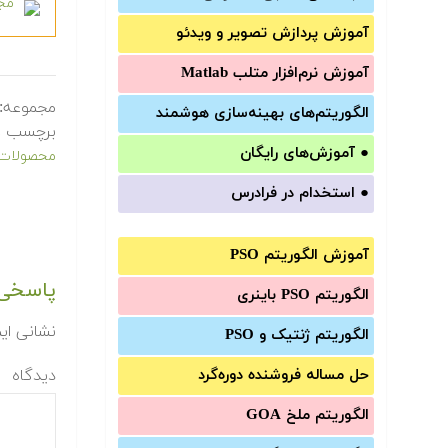
مجم
آموزش‌ پردازش تصویر و ویدئو
آموزش‌ نرم‌افزار متلب Matlab
مجموعه:
الگوریتم‌های بهینه‌سازی هوشمند
برچسب ه
●
آموزش‌های رایگان
محصولات 
●
استخدام در فرادرس
آموزش الگوریتم PSO
پاسخی 
الگوریتم PSO باینری
نشانی ای
الگوریتم ژنتیک و PSO
حل مساله فروشنده دوره‌گرد
دیدگاه
الگوریتم ملخ GOA