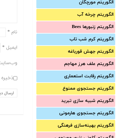
الگوریتم مورچگان
الگوریتم چرخه آب
الگوریتم زنبورها Bees
نام
*
الگوریتم کرم شب تاب
ایمیل
*
الگوریتم جهش قورباغه
وب‌سایت
الگوریتم علف هرز مهاجم
الگوریتم رقابت استعماری
ذخیره ن
الگوریتم جستجوی ممنوع
الگوریتم شبیه سازی تبرید
الگوریتم جستجوی هارمونی
الگوریتم بهینه‌سازی فرهنگی
الگوریتم کلونی زنبور مصنوعی