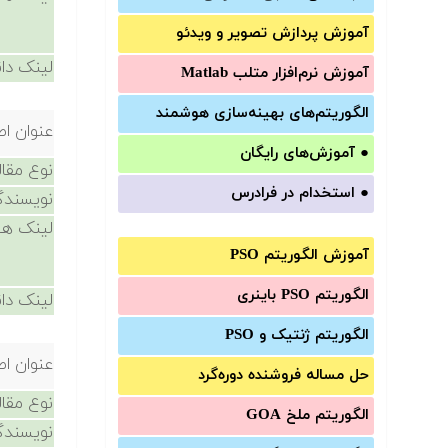
آموزش‌ پردازش تصویر و ویدئو
لینک دان
آموزش‌ نرم‌افزار متلب Matlab
الگوریتم‌های بهینه‌سازی هوشمند
عنوان اص
●
آموزش‌های رایگان
نوع مقال
●
استخدام در فرادرس
نویسندگ
لینک ها
آموزش الگوریتم PSO
الگوریتم PSO باینری
لینک دان
الگوریتم ژنتیک و PSO
عنوان اص
حل مساله فروشنده دوره‌گرد
نوع مقال
الگوریتم ملخ GOA
نویسندگ