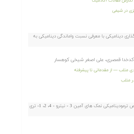
و نگارش مقالات آکادمیک
ذاری دینامیکی با معرفی نسبت واماندگی دینامیکی به
 کدخدا قمصری، علی اصغر شیخی کوهسار
دی متلب — از مقدماتی تا پیشرفته
ر متلب
مطالعه تجزیه حرارتی، سینتیک غیر همدما و خواص ترمودینامیکی نمک های آمین 3 - نیترو - 4، 2، 1- تری