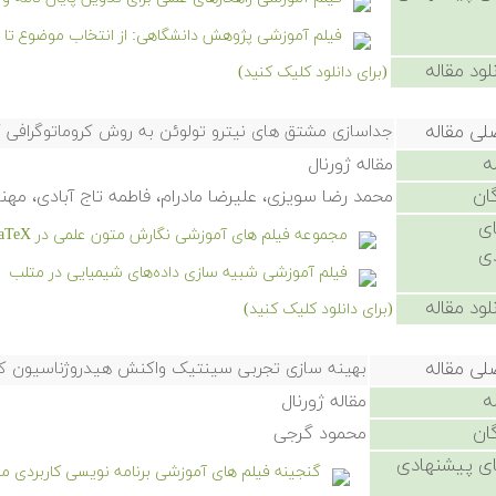
فیلم آموزشی پژوهش دانشگاهی: از انتخاب موضوع تا نگ
لود مقاله
(برای دانلود کلیک کنید)
لی مقاله
جداسازی مشتق های نیترو تولوئن به روش کروماتوگرافی گ
ه
مقاله ژورنال
ان
محمد رضا سویزی، علیرضا مادرام، فاطمه تاج آبادی، مهن
ی
مجموعه فیلم های آموزشی نگارش متون علمی در LaTeX
ی
فیلم آموزشی شبیه سازی داده‌های شیمیایی در متلب
لود مقاله
(برای دانلود کلیک کنید)
لی مقاله
بهینه سازی تجربی سینتیک واکنش هیدروژناسیون کاتالیستی فا
ه
مقاله ژورنال
ان
محمود گرجی
ی پیشنهادی
گنجینه فیلم های آموزشی برنامه نویسی کاربردی مت