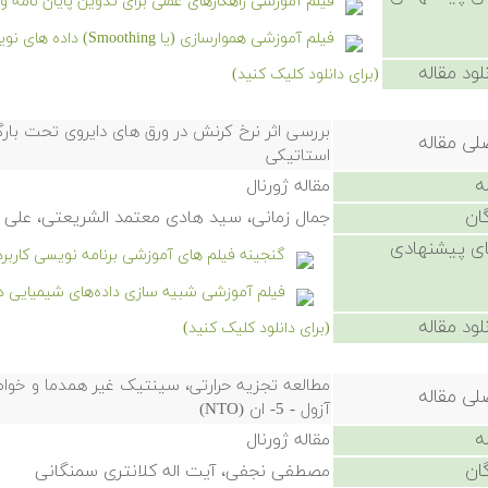
فیلم آموزشی راهکارهای عملی برای تدوین پایان نامه 
فیلم آموزشی هموارسازی (یا Smoothing) داده های نویزی در شیمی
لود مقاله
(برای دانلود کلیک کنید)
بررسی اثر نرخ کرنش در ورق های دایروی تحت بارگ
لی مقاله
استاتیکی
ه
مقاله ژورنال
ان
جمال زمانی، سید هادی معتمد الشریعتی، علی
ی پیشنهادی
گنجینه فیلم های آموزشی برنامه نویسی کاربر
فیلم آموزشی شبیه سازی داده‌های شیمیایی د
لود مقاله
(برای دانلود کلیک کنید)
لی مقاله
آزول - 5- ان (NTO)
ه
مقاله ژورنال
ان
مصطفی نجفی، آیت اله کلانتری سمنگانی