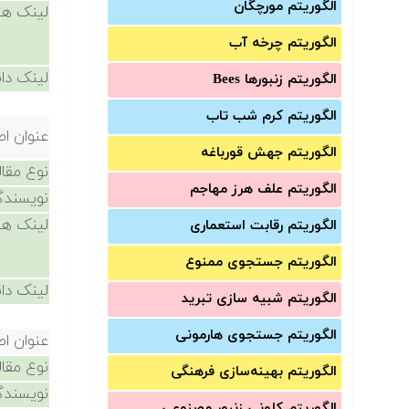
الگوریتم مورچگان
لینک ها
الگوریتم چرخه آب
لینک دان
الگوریتم زنبورها Bees
الگوریتم کرم شب تاب
عنوان اص
الگوریتم جهش قورباغه
نوع مقال
الگوریتم علف هرز مهاجم
نویسندگ
لینک ها
الگوریتم رقابت استعماری
الگوریتم جستجوی ممنوع
لینک دان
الگوریتم شبیه سازی تبرید
الگوریتم جستجوی هارمونی
عنوان اص
نوع مقال
الگوریتم بهینه‌سازی فرهنگی
نویسندگ
الگوریتم کلونی زنبور مصنوعی