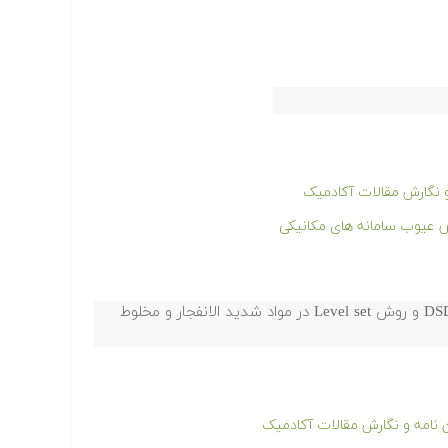
و نگارش مقالات آکادمیک
ص عیوب سامانه های مکانیکی
مطالعه انتشار تراک خمیده ب استفاده از تئوری DSD و روش Level set در مواد شدید الانفجار و مخلوط
ن نامه و نگارش مقالات آکادمیک