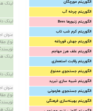
الگوریتم مورچگان
لینک ها
الگوریتم چرخه آب
لینک دان
الگوریتم زنبورها Bees
الگوریتم کرم شب تاب
عنوان اص
الگوریتم جهش قورباغه
نوع مقال
نویسندگ
الگوریتم علف هرز مهاجم
لینک ها
الگوریتم رقابت استعماری
الگوریتم جستجوی ممنوع
لینک دان
الگوریتم شبیه سازی تبرید
عنوان اص
الگوریتم جستجوی هارمونی
نوع مقال
الگوریتم بهینه‌سازی فرهنگی
نویسندگ
لینک ها
الگوریتم کلونی زنبور مصنوعی