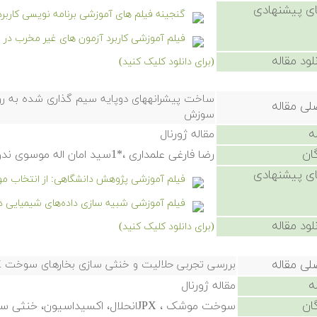
ی پیشنهادی
گنجینه فیلم های آموزشی برنامه نویسی کاربر
فیلم آموزشی کاربرد آزمون های غیر مخرب د
لود مقاله
(برای دانلود کلیک کنید)
ساخت پیشرانههای دوپایه سیم گذاری شده به ر
لی مقاله
سوزش
ه
مقاله ژورنال
ان
رضا فارغی علمداری ،*1سید امان اله موسوی ندوشن
ی پیشنهادی
فیلم آموزشی پژوهش دانشگاهی: از انتخاب موضو
فیلم آموزشی شبیه سازی داده‌های شیمیایی د
لود مقاله
(برای دانلود کلیک کنید)
لی مقاله
بررسی تجربی حلالیت و خنثی سازی بخارهای سوخت JPX
ه
مقاله ژورنال
ان
سوخت موشک ، JPXانحلال، اکسیداسیون، خنثی سازی، دی متیل هیدرازین نامتقارن.