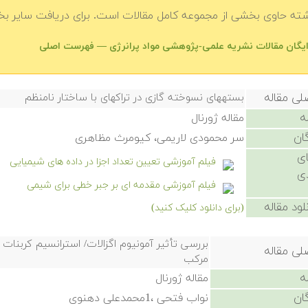
شته حاوی بخشی از مجموعه کامل مقالات است. برای دریافت سایر بخش
رایگان مقالات نشریه علمی-پژوهشی مواد پرانرژی — فهرست اصلی
لی مقاله
بستههای نسوخته گازی در تراکهای با ساختار نامنظم
ه
مقاله ژورنال
ان
سر محمودی لاریمی، کیومرث مظاهری
ی
فیلم آموزشی تعیین تعداد اجزا در داده های شیمیایی
ی
فیلم آموزشی مقدمه ای بر جبر خطی برای شیمی
لود مقاله
(برای دانلود کلیک کنید)
بررسی تأثیر آمونیوم اگزالات/ استرانسیم کربن
لی مقاله
مرکب
ه
مقاله ژورنال
ان
نواب فتحی ،1محمدعلی دهنوی