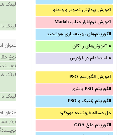
لینک ها
آموزش‌ پردازش تصویر و ویدئو
آموزش‌ نرم‌افزار متلب Matlab
لینک دان
الگوریتم‌های بهینه‌سازی هوشمند
عنوان اص
●
آموزش‌های رایگان
نوع مقال
●
استخدام در فرادرس
نویسندگ
لینک ها
آموزش الگوریتم PSO
الگوریتم PSO باینری
لینک دان
الگوریتم ژنتیک و PSO
عنوان اص
حل مساله فروشنده دوره‌گرد
نوع مقال
الگوریتم ملخ GOA
نویسندگ