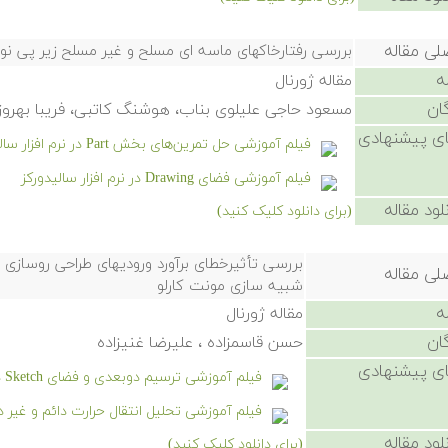
لی مقاله
بررسی رفتارخاکهای ماسه ای مسلح و غیر مسلح زیر پی نوار
ه
مقاله ژورنال
ان
مسعود حاجی علیلوی بناب، هوشنگ کاتبی، فریبا بهروز
ی پیشنهادی
فیلم آموزشی حل تمرین‌های بخش Part در نرم افزار سالیدورکز
فیلم آموزشی فضای Drawing در نرم افزار سالیدورکز
لود مقاله
(برای دانلود کلیک کنید)
بررسی تأثیرخطای برآورد ورودیهای طراحی روسازی 
لی مقاله
شبیه سازی مونت کارلو
ه
مقاله ژورنال
ان
حسن قاسمزاده ، علیرضا غنیزاده
ی پیشنهادی
فیلم آموزشی ترسیم دوبعدی و فضای Sketch در نرم افزار سالیدورکز
فیلم آموزشی تحلیل انتقال حرارت دائم و غیر دا
لود مقاله
(برای دانلود کلیک کنید)