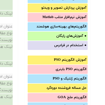
آموزش‌ پردازش تصویر و ویدئو
لینک دان
آموزش‌ نرم‌افزار متلب Matlab
عنوان اص
الگوریتم‌های بهینه‌سازی هوشمند
نوع مقال
●
آموزش‌های رایگان
نویسندگ
●
استخدام در فرادرس
لینک ها
آموزش الگوریتم PSO
لینک دان
الگوریتم PSO باینری
عنوان اص
الگوریتم ژنتیک و PSO
نوع مقال
حل مساله فروشنده دوره‌گرد
نویسندگ
لینک ها
الگوریتم ملخ GOA