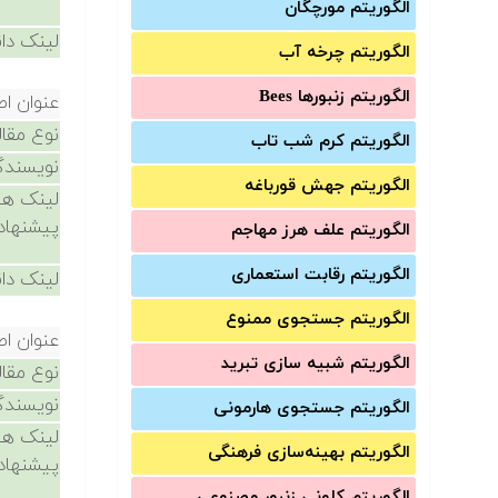
الگوریتم مورچگان
لینک دان
الگوریتم چرخه آب
الگوریتم زنبورها Bees
عنوان اص
نوع مقال
الگوریتم کرم شب تاب
نویسندگ
الگوریتم جهش قورباغه
لینک ها
پیشنهاد
الگوریتم علف هرز مهاجم
الگوریتم رقابت استعماری
لینک دان
الگوریتم جستجوی ممنوع
عنوان اص
الگوریتم شبیه سازی تبرید
نوع مقال
نویسندگ
الگوریتم جستجوی هارمونی
لینک ها
الگوریتم بهینه‌سازی فرهنگی
پیشنهاد
الگوریتم کلونی زنبور مصنوعی