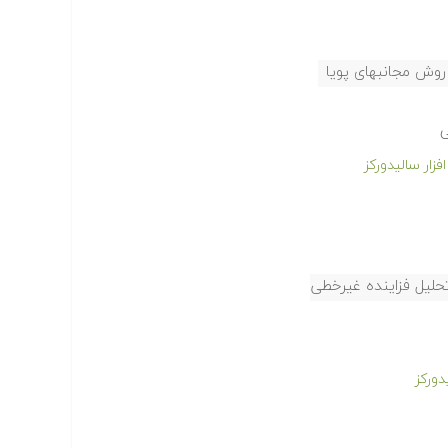
وش مجانبهای پویا
ی
تحلیل فزاینده غیرخطی
دورکز