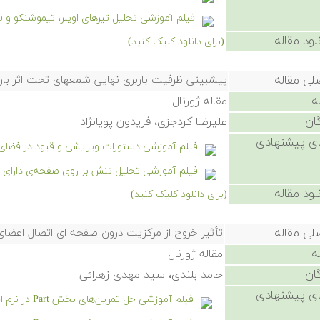
فیلم آموزشی تحلیل تیرهای اویلر، تیموشنکو و
لود مقاله
(برای دانلود کلیک کنید)
لی مقاله
پیشبینی ظرفیت باربری نهایی شمعهای تحت اثر بار مح
ه
مقاله ژورنال
ان
علیرضا کردجزی، فریدون پویانژاد
ی پیشنهادی
فیلم آموزشی دستورات ویرایشی و قیود در فضای Sketch نرم افزار سالیدورک
فیلم آموزشی تحلیل تنش بر روی صفحه‌ی دارای 
لود مقاله
(برای دانلود کلیک کنید)
لی مقاله
تأثیر خروج از مرکزیت درون صفحه ای اتصال اعضای 
ه
مقاله ژورنال
ان
حامد بلندی، سید مهدی زهرائی
ی پیشنهادی
فیلم آموزشی حل تمرین‌های بخش Part در نرم افزار سالیدورکز