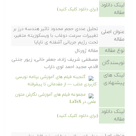
لینک دانلود
(برای دانلود کلیک کنید)
مقاله
تحلیل عددی حجم محدود تاثیر هندسه درز بر
عنوان اصلی
تغییرات سرعت دوغاب با ویسکوزیته متغیر،
مقاله
تحت رژیم جریانی آشفته ی ناپایا
نوع مقاله
مقاله ژورنال
مصطفی شریف زاده، جعفر خانی، زیور جنتی
نویسندگان
اقدم، مجید احمد لوی داراب
لینک های
گنجینه فیلم های آموزشی برنامه نویسی
پیشنهادی
کاربردی متلب — از مقدماتی تا پیشرفته
مجموعه فیلم های آموزشی نگارش متون
علمی در LaTeX
لینک دانلود
(برای دانلود کلیک کنید)
مقاله