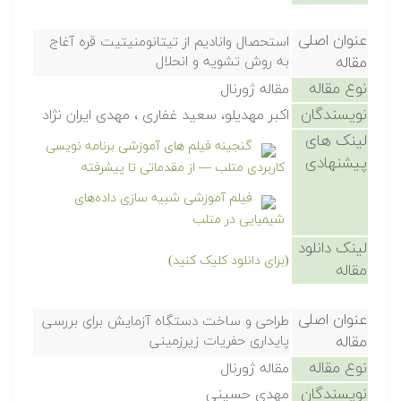
عنوان اصلی
استحصال وانادیم از تیتانومنیتیت قره آغاج
مقاله
به روش تشویه و انحلال
نوع مقاله
مقاله ژورنال
نویسندگان
اکبر مهدیلو، سعید غفاری ، مهدی ایران نژاد
لینک های
گنجینه فیلم های آموزشی برنامه نویسی
پیشنهادی
کاربردی متلب — از مقدماتی تا پیشرفته
فیلم آموزشی شبیه سازی داده‌های
شیمیایی در متلب
لینک دانلود
(برای دانلود کلیک کنید)
مقاله
عنوان اصلی
طراحی و ساخت دستگاه آزمایش برای بررسی
مقاله
پایداری حفریات زیرزمینی
نوع مقاله
مقاله ژورنال
نویسندگان
مهدی حسینی