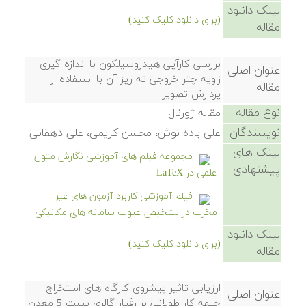
لینک دانلود
(برای دانلود کلیک کنید)
مقاله
بررسی کارآیی هیدروسیلکون با اندازه گیری
عنوان اصلی
زاویه چتر خروجی ته ریز آن با استفاده از
مقاله
پردازش تصویر
نوع مقاله
مقاله ژورنال
نویسندگان
علی باده نوش، محسن کریمی، علی دهقانی
لینک های
مجموعه فیلم های آموزشی نگارش متون
پیشنهادی
علمی در LaTeX
فیلم آموزشی کاربرد آزمون های غیر
مخرب در تشخیص عیوب سامانه های مکانیکی
لینک دانلود
(برای دانلود کلیک کنید)
مقاله
ارزیابی تاثیر پیشروی کارگاه های استخراج
عنوان اصلی
جبهه کار طولانی بر رفتار گالری پست 5 معدن