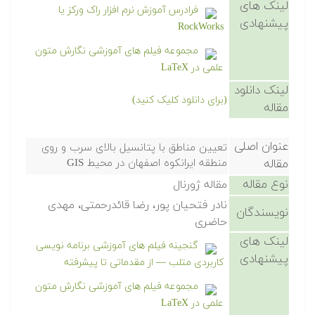
لینک های
فرادرس آموزش نرم افزار راک ورکز یا
پیشنهادی
RockWorks
مجموعه فیلم های آموزشی نگارش متون
علمی در LaTeX
لینک دانلود
(برای دانلود کلیک کنید)
مقاله
عنوان اصلی
تعیین مناطق با پتانسیل بالای سرب و روی
مقاله
منطقه ایرانکوه اصفهان در محیط GIS
نوع مقاله
مقاله ژورنال
نادر فتحیان پور، رضا قائدرحمتی، مهدی
نویسندگان
حاضری
لینک های
گنجینه فیلم های آموزشی برنامه نویسی
پیشنهادی
کاربردی متلب — از مقدماتی تا پیشرفته
مجموعه فیلم های آموزشی نگارش متون
علمی در LaTeX