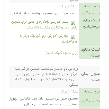
نوع مقاله
مقاله ژورنال
نویسندگان
سعید مهدوری، مسعود هاشمی، فضه آیتی
لینک های
فیلم آموزشی راهکارهای عملی برای تدوین
پیشنهادی
پایان نامه و نگارش مقالات آکادمیک
فرادرس آموزش نرم افزار راک ورکز یا
RockWorks
لینک دانلود
(برای دانلود کلیک کنید)
مقاله
ارزیابی دو معیار شکست مبتنی بر ضرایب
عنوان اصلی
تمرکز تنش و مولفه های تنش برای پیش
مقاله
بینی جهت انتشار ترک در محیط های شبه
سنگی
نوع مقاله
مقاله ژورنال
حسین میرزائی نصیر آباد، رضا کاکایی، بهروز
نویسندگان
حسنی، سید محمد اسماعیل جلالی