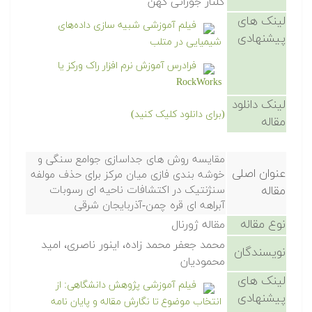
گلنار جوزانی کهن
لینک های
فیلم آموزشی شبیه سازی داده‌های
پیشنهادی
شیمیایی در متلب
فرادرس آموزش نرم افزار راک ورکز یا
RockWorks
لینک دانلود
(برای دانلود کلیک کنید)
مقاله
مقایسه روش های جداسازی جوامع سنگی و
عنوان اصلی
خوشه بندی فازی میان مرکز برای حذف مولفه
مقاله
سنژنتیک در اکتشافات ناحیه ای رسوبات
آبراهه ای قره چمن-آذربایجان شرقی
نوع مقاله
مقاله ژورنال
محمد جعفر محمد زاده، اینور ناصری، امید
نویسندگان
محمودیان
لینک های
فیلم آموزشی پژوهش دانشگاهی: از
پیشنهادی
انتخاب موضوع تا نگارش مقاله و پایان نامه