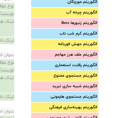
الگوریتم مورچگان
نوع مقال
الگوریتم چرخه آب
نویسندگ
لینک ها
الگوریتم زنبورها Bees
الگوریتم کرم شب تاب
لینک دان
الگوریتم جهش قورباغه
الگوریتم علف هرز مهاجم
عنوان اص
نوع مقال
الگوریتم رقابت استعماری
نویسندگ
الگوریتم جستجوی ممنوع
لینک ها
الگوریتم شبیه سازی تبرید
لینک دان
الگوریتم جستجوی هارمونی
الگوریتم بهینه‌سازی فرهنگی
عنوان اص
الگوریتم کلونی زنبور مصنوعی