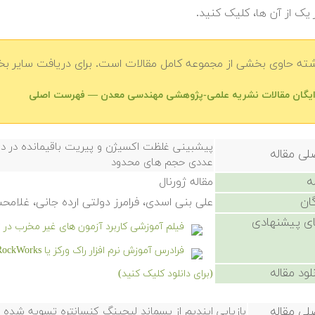
 یک از آن ها، کلیک کنید.
شته حاوی بخشی از مجموعه کامل مقالات است. برای دریافت سایر بخش
رایگان مقالات نشریه علمی-پژوهشی مهندسی معدن — فهرست اصلی
پیشبینی غلظت اکسیژن و پیریت باقیمانده در 
لی مقاله
عددی حجم های محدود
ه
مقاله ژورنال
ان
علی بنی اسدی، فرامرز دولتی ارده جانی، غلا
ی پیشنهادی
فیلم آموزشی کاربرد آزمون های غیر مخرب د
فرادرس آموزش نرم افزار راک ورکز یا RockWorks
لود مقاله
(برای دانلود کلیک کنید)
لی مقاله
بازیابی ایندیم از پسماند لیچینگ کنسانتره تسویه شده 