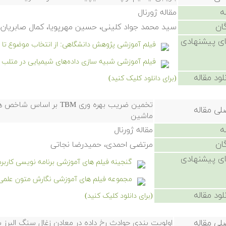
ه
مقاله ژورنال
ان
سید محمد جواد کلینی، حسین مهرپویا، کمال صابریان،
ی پیشنهادی
فیلم آموزشی پژوهش دانشگاهی: از انتخاب موضوع تا نگ
فیلم آموزشی شبیه سازی داده‌های شیمیایی در متلب
لود مقاله
(برای دانلود کلیک کنید)
تخمین ضریب بهره وری BM
لی مقاله
ماشین
ه
مقاله ژورنال
ان
مرتضی احمدی، حمیدرضا نجاتی
ی پیشنهادی
گنجینه فیلم های آموزشی برنامه نویسی کاربر
مجموعه فیلم های آموزشی نگارش متون علمی در eX
لود مقاله
(برای دانلود کلیک کنید)
لی مقاله
اولویت بندی حوادث رخ داده در معادن زغال سنگ البرز شرق