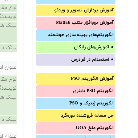
نوع مقال
آموزش‌ پردازش تصویر و ویدئو
نویسندگ
آموزش‌ نرم‌افزار متلب Matlab
لینک ها
الگوریتم‌های بهینه‌سازی هوشمند
●
آموزش‌های رایگان
لینک دان
●
استخدام در فرادرس
عنوان اص
آموزش الگوریتم PSO
نوع مقال
نویسندگ
الگوریتم PSO باینری
لینک ها
الگوریتم ژنتیک و PSO
حل مساله فروشنده دوره‌گرد
لینک دان
الگوریتم ملخ GOA
عنوان اص