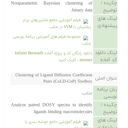
چکیده /
Nonparametric Bayesian clustering of
توضیح
binary data.
لینک های
فیلم آموزشی جامع ماشین‌های بردار
پیشنهادی
پشتیبان یا SVM در متلب
مجموعه فیلم های آموزشی برنامه نویسی
متلب
لینک دانلود
دانلود رایگان کد و پروژه آماده Infinite Bernoulli
کد آماده
mixture - کلیک کنید.
Clustering of Ligand Diffusion Coefficient
عنوان اصلی
Pairs (CoLD-CoP) Toolbox
زبان برنامه
متلب
نویسی
چکیده /
Analyze paired DOSY spectra to identify
توضیح
ligands binding macromolecules
لینک های
فیلم آموزشی جامع خوشه بندی یا
پیشنهادی