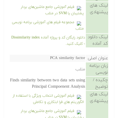
لینک های
فیلم آموزشی جامع ماشین‌های بردار
پیشنهادی
پشتیبان یا SVM در متلب
مجموعه فیلم های آموزشی برنامه نویسی
متلب
لینک دانلود
دانلود رایگان کد و پروژه آماده Dissimilarity index
کد آماده
- کلیک کنید.
عنوان اصلی
PCA similarity factor
زبان برنامه
متلب
نویسی
چکیده /
Finds similarity between two data sets using
توضیح
Principal Compoenent Analysis
لینک های
فیلم آموزشی انتخاب ویژگی با استفاده از
پیشنهادی
الگوریتم های فرا ابتکاری و تکاملی
فیلم آموزشی جامع ماشین‌های بردار
پشتیبان یا SVM در متلب