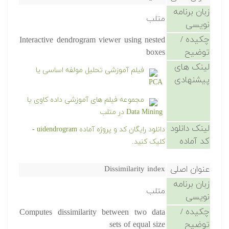
زبان برنامه
متلب
نویسی
چکیده /
Interactive dendrogram viewer using nested
توضیح
boxes
لینک های
فیلم آموزشی تحلیل مولفه اساسی یا
پیشنهادی
PCA
مجموعه فیلم های آموزشی داده کاوی یا
Data Mining در متلب
لینک دانلود
دانلود رایگان کد و پروژه آماده uidendrogram -
کد آماده
کلیک کنید.
عنوان اصلی
Dissimilarity index
زبان برنامه
متلب
نویسی
چکیده /
Computes dissimilarity between two data
توضیح
sets of equal size