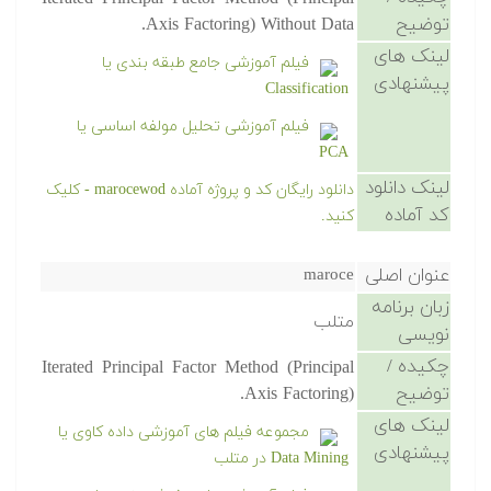
توضیح
Axis Factoring) Without Data.
لینک های
فیلم آموزشی جامع طبقه بندی یا
پیشنهادی
Classification
فیلم آموزشی تحلیل مولفه اساسی یا
PCA
لینک دانلود
دانلود رایگان کد و پروژه آماده marocewod - کلیک
کد آماده
کنید.
عنوان اصلی
maroce
زبان برنامه
متلب
نویسی
چکیده /
Iterated Principal Factor Method (Principal
توضیح
Axis Factoring).
لینک های
مجموعه فیلم های آموزشی داده کاوی یا
پیشنهادی
Data Mining در متلب