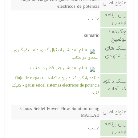
عنوان اصلی
electricos de potencia
زبان برنامه
متلب
نویسی
چکیده /
sumario
توضیح
لینک های
فیلم آموزشی انتگرال گیری و مشتق گیری
پیشنهادی
عددی در متلب
فیلم آموزشی جبر خطی در متلب
دانلود رایگان کد و پروژه آماده flujo de carga con
لینک دانلود
gauss seidel sistemas electricos de potencia - کلیک
کد آماده
کنید.
Gauss Seidel Power Flow Solution using
عنوان اصلی
MATLAB
زبان برنامه
متلب
نویسی