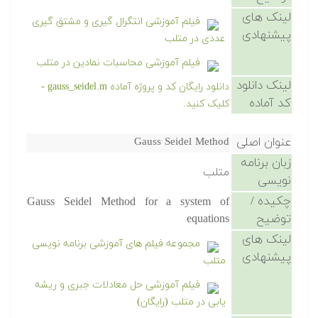
لینک های
فیلم آموزشی انتگرال گیری و مشتق گیری
پیشنهادی
عددی در متلب
فیلم آموزشی محاسبات نمادین در متلب
لینک دانلود
دانلود رایگان کد و پروژه آماده gauss_seidel.m -
کد آماده
کلیک کنید.
عنوان اصلی
Gauss Seidel Method
زبان برنامه
متلب
نویسی
چکیده /
Gauss Seidel Method for a system of
توضیح
equations
لینک های
مجموعه فیلم های آموزشی برنامه نویسی
پیشنهادی
متلب
فیلم آموزشی حل معادلات جبری و ریشه
یابی در متلب (رایگان)