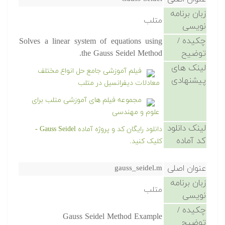
زبان برنامه
متلب
نویسی
چکیده /
Solves a linear system of equations using
توضیح
the Gauss Seidel Method.
لینک های
فیلم آموزشی جامع حل انواع مختلف
پیشنهادی
معادلات دیفرانسیل در متلب
مجموعه فیلم های آموزشی متلب برای
علوم و مهندسی
لینک دانلود
دانلود رایگان کد و پروژه آماده Gauss Seidel -
کد آماده
کلیک کنید.
عنوان اصلی
gauss_seidel.m
زبان برنامه
متلب
نویسی
چکیده /
Gauss Seidel Method Example
توضیح