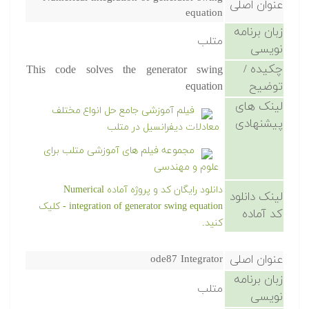
عنوان اصلی
equation
زبان برنامه
متلب
نویسی
چکیده /
This code solves the generator swing
توضیح
equation
لینک های
فیلم آموزشی جامع حل انواع مختلف
پیشنهادی
معادلات دیفرانسیل در متلب
مجموعه فیلم های آموزشی متلب برای
علوم و مهندسی
دانلود رایگان کد و پروژه آماده Numerical
لینک دانلود
integration of generator swing equation - کلیک
کد آماده
کنید.
عنوان اصلی
ode87 Integrator
زبان برنامه
متلب
نویسی