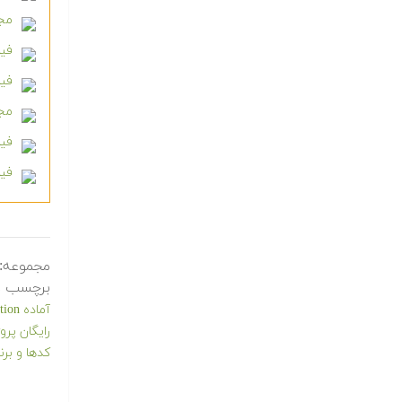
مجم
فیل
فیل
مجم
فیل
فیل
مجموعه:
برچسب ه
آماده Interpolation
رایگان پرو
کدها و برن