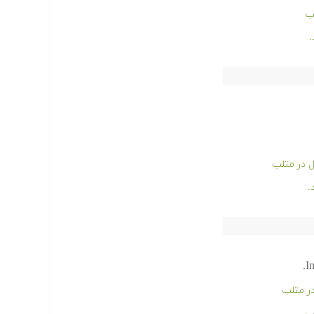
ب
ل در متلب
I
در متلب