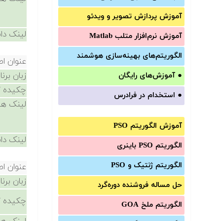
آموزش‌ پردازش تصویر و ویدئو
لینک دان
آموزش‌ نرم‌افزار متلب Matlab
الگوریتم‌های بهینه‌سازی هوشمند
عنوان ا
زبان برن
●
آموزش‌های رایگان
چکیده /
●
استخدام در فرادرس
لینک ها
آموزش الگوریتم PSO
لینک دان
الگوریتم PSO باینری
الگوریتم ژنتیک و PSO
عنوان ا
زبان برن
حل مساله فروشنده دوره‌گرد
چکیده /
الگوریتم ملخ GOA