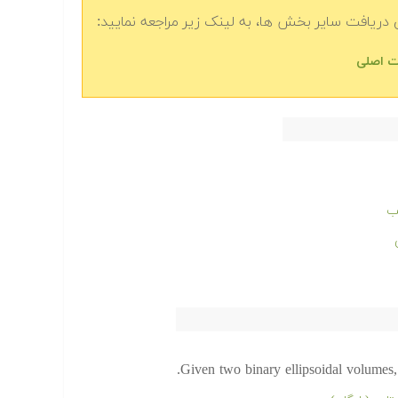
دریافت سایر بخش ها، به لینک زیر مراجعه نمایید:
ب
Given two binary ellipsoidal volumes, 