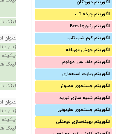
لینک ها
الگوریتم مورچگان
الگوریتم چرخه آب
لینک دان
الگوریتم زنبورها Bees
عنوان ا
الگوریتم کرم شب تاب
زبان برن
الگوریتم جهش قورباغه
چکیده /
الگوریتم علف هرز مهاجم
لینک ها
الگوریتم رقابت استعماری
لینک دان
الگوریتم جستجوی ممنوع
الگوریتم شبیه سازی تبرید
عنوان ا
الگوریتم جستجوی هارمونی
زبان برن
چکیده /
الگوریتم بهینه‌سازی فرهنگی
لینک ها
الگوریتم کلونی زنبور مصنوعی