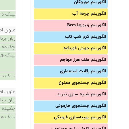
الگوریتم مورچگان
الگوریتم چرخه آب
لینک دان
الگوریتم زنبورها Bees
عنوان ا
الگوریتم کرم شب تاب
زبان برن
چکیده /
الگوریتم جهش قورباغه
لینک ها
الگوریتم علف هرز مهاجم
الگوریتم رقابت استعماری
لینک دان
الگوریتم جستجوی ممنوع
عنوان ا
الگوریتم شبیه سازی تبرید
زبان برن
الگوریتم جستجوی هارمونی
چکیده /
لینک ها
الگوریتم بهینه‌سازی فرهنگی
الگوریتم کلونی زنبور مصنوعی