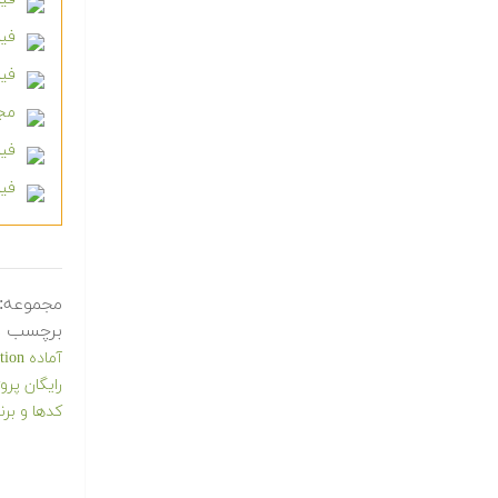
فیل
فیل
مجم
فیل
فیل
مجموعه:
برچسب ه
آماده Interpolation
رایگان پرو
کدها و برن