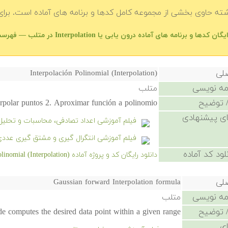
شته حاوی بخشی از مجموعه کامل کدها و برنامه های آماده است. برای 
ان کدها و برنامه های آماده درون یابی یا Interpolation در متلب — فهرست اصلی
صلی
Interpolación Polinomial (Interpolation)
امه نویسی
متلب
 توضیح
erpolar puntos 2. Aproximar función a polinomio
ی پیشنهادی
فیلم آموزشی اعداد تصادفی، محاسبات و تحلیل
فیلم آموزشی انتگرال گیری و مشتق گیری عددی
لود کد آماده
دانلود رایگان کد و پروژه آماده Interpolación Polinomial (Interpolation) - کلیک کنید.
صلی
Gaussian forward Interpolation formula
امه نویسی
متلب
 توضیح
omputes the desired data point within a given range.
ی