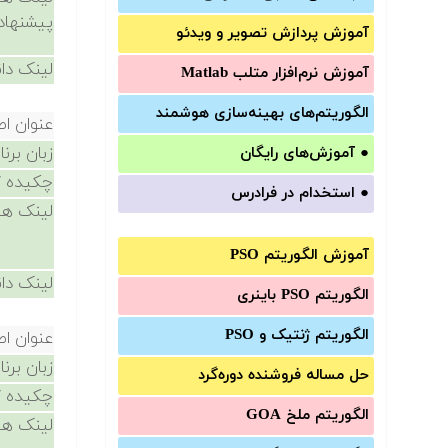
پیشنهاد
آموزش‌ پردازش تصویر و ویدئو
لینک دان
آموزش‌ نرم‌افزار متلب Matlab
الگوریتم‌های بهینه‌سازی هوشمند
عنوان ا
زبان برن
●
آموزش‌های رایگان
چکیده /
●
استخدام در فرادرس
لینک ها
آموزش الگوریتم PSO
لینک دان
الگوریتم PSO باینری
الگوریتم ژنتیک و PSO
عنوان ا
زبان برن
حل مساله فروشنده دوره‌گرد
چکیده /
الگوریتم ملخ GOA
لینک ها