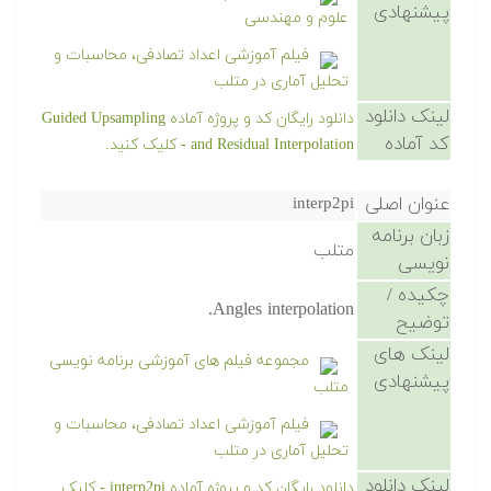
پیشنهادی
علوم و مهندسی
فیلم آموزشی اعداد تصادفی، محاسبات و
تحلیل آماری در متلب
لینک دانلود
دانلود رایگان کد و پروژه آماده Guided Upsampling
کد آماده
and Residual Interpolation - کلیک کنید.
عنوان اصلی
interp2pi
زبان برنامه
متلب
نویسی
چکیده /
Angles interpolation.
توضیح
لینک های
مجموعه فیلم های آموزشی برنامه نویسی
پیشنهادی
متلب
فیلم آموزشی اعداد تصادفی، محاسبات و
تحلیل آماری در متلب
لینک دانلود
دانلود رایگان کد و پروژه آماده interp2pi - کلیک