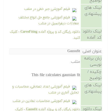
توضیح
لینک های
فیلم آموزشی جبر خطی در متلب
پیشنهادی
فیلم آموزشی جامع حل انواع مختلف
معادلات دیفرانسیل در متلب
لینک دانلود
دانلود رایگان کد و پروژه آماده CurveFiting - کلیک
کد آماده
کنید.
عنوان اصلی
Gaussfit
زبان برنامه
متلب
نویسی
چکیده /
This file calculates gaussian fit
توضیح
لینک های
فیلم آموزشی اعداد تصادفی، محاسبات و
پیشنهادی
تحلیل آماری در متلب
فیلم آموزشی محاسبات نمادین در متلب
لینک دانلود
دانلود رایگان کد و پروژه آماده Gaussfit - کلیک