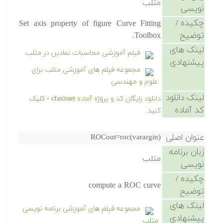
متلب
نویسی
چکیده /
Set axis property of figure Curve Fitting
توضیح
Toolbox.
لینک های
فیلم آموزشی محاسبات نمادین در متلب
پیشنهادی
مجموعه فیلم های آموزشی متلب برای
علوم و مهندسی
لینک دانلود
دانلود رایگان کد و پروژه آماده cfaxisset - کلیک
کد آماده
کنید.
عنوان اصلی
ROCout=roc(varargin)
زبان برنامه
متلب
نویسی
چکیده /
compute a ROC curve
توضیح
لینک های
مجموعه فیلم های آموزشی برنامه نویسی
پیشنهادی
متلب