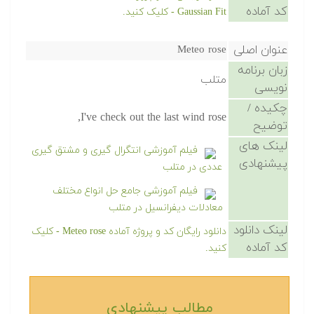
کد آماده
Gaussian Fit - کلیک کنید.
عنوان اصلی
Meteo rose
زبان برنامه
متلب
نویسی
چکیده /
I've check out the last wind rose,
توضیح
لینک های
فیلم آموزشی انتگرال گیری و مشتق گیری
پیشنهادی
عددی در متلب
فیلم آموزشی جامع حل انواع مختلف
معادلات دیفرانسیل در متلب
لینک دانلود
دانلود رایگان کد و پروژه آماده Meteo rose - کلیک
کد آماده
کنید.
مطالب پیشنهادی‎