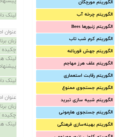
پیشنهاد
الگوریتم مورچگان
الگوریتم چرخه آب
لینک دان
الگوریتم زنبورها Bees
عنوان ا
الگوریتم کرم شب تاب
زبان برن
چکیده /
الگوریتم جهش قورباغه
لینک ها
الگوریتم علف هرز مهاجم
پیشنهاد
الگوریتم رقابت استعماری
لینک دان
الگوریتم جستجوی ممنوع
عنوان ا
الگوریتم شبیه سازی تبرید
زبان برن
الگوریتم جستجوی هارمونی
چکیده /
لینک ها
الگوریتم بهینه‌سازی فرهنگی
الگوریتم کلونی زنبور مصنوعی