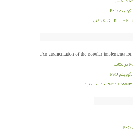
ریتم PSO
An augmentation of the popular implementatio
ریتم PSO
P