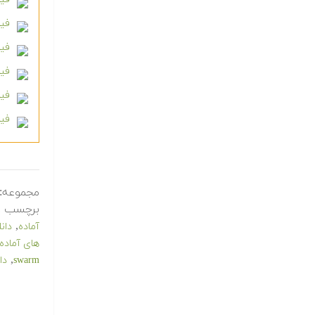
فیلم
فیل
فیل
فیلم 
فیل
مجموعه:
برچسب ه
,
آماده
دانلو
های آماده
,
swarm
دا