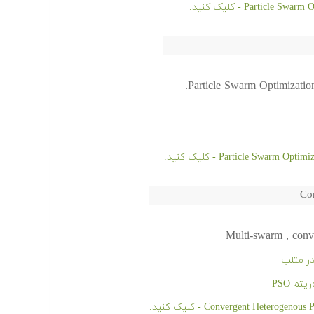
Particle Swarm Optimization
Co
Multi-swarm , conve
م PSO