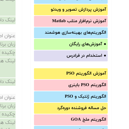
آموزش‌ پردازش تصویر و ویدئو
لینک دان
آموزش‌ نرم‌افزار متلب Matlab
الگوریتم‌های بهینه‌سازی هوشمند
عنوان ا
زبان برن
●
آموزش‌های رایگان
چکیده /
●
استخدام در فرادرس
لینک ها
آموزش الگوریتم PSO
لینک دان
الگوریتم PSO باینری
الگوریتم ژنتیک و PSO
عنوان ا
زبان برن
حل مساله فروشنده دوره‌گرد
چکیده /
الگوریتم ملخ GOA
لینک ها