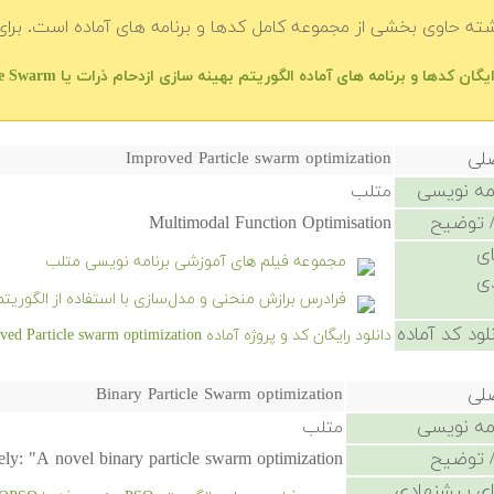
شته حاوی بخشی از مجموعه کامل کدها و برنامه های آماده است. برای 
ان کدها و برنامه های آماده الگوریتم بهینه سازی ازدحام ذرات یا Particle Swarm در متلب — فهرست اصلی
صلی
Improved Particle swarm optimization
امه نویسی
متلب
 توضیح
Multimodal Function Optimisation
ی
مجموعه فیلم های آموزشی برنامه نویسی متلب
ی
فرادرس برازش منحنی و مدل‌سازی با استفاده از الگوریتم SO
لود کد آماده
دانلود رایگان کد و پروژه آماده Improved Particle swarm optimization - کلیک کنید.
صلی
Binary Particle Swarm optimization
امه نویسی
متلب
 توضیح
y: "A novel binary particle swarm optimization".
ی پیشنهادی