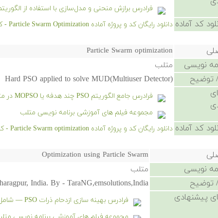
ی
فرادرس برازش منحنی و مدل‌سازی با استفاده از الگوریتم SO
لود کد آماده
دانلود رایگان کد و پروژه آماده Particle Swarm Optimization - کلیک کنید.
صلی
Particle Swarm optimization
امه نویسی
متلب
 توضیح
Hard PSO applied to solve MUD(Multiuser Detector)
ی
فرادرس جامع الگوریتم PSO چند هدفه یا MOPSO در متلب
ی
مجموعه فیلم های آموزشی برنامه نویسی متلب
لود کد آماده
دانلود رایگان کد و پروژه آماده Particle Swarm optimization - کلیک کنید.
صلی
Optimization using Particle Swarm
امه نویسی
متلب
 توضیح
ragpur, India. By - TaraNG,emsolutions,India.
ی پیشنهادی
فرادرس بهینه سازی ازدحام ذرات PSO — شامل مباحث تئوری و عملی
مجموعه فیلم های آموزشی برنامه نویسی متل