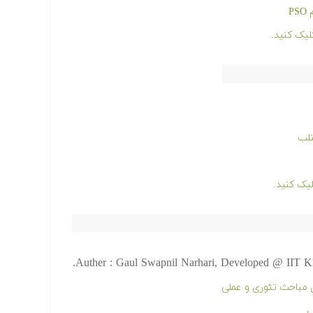
P
Auther : Gaul Swapnil Narhari, Developed @ IIT Kha
ب