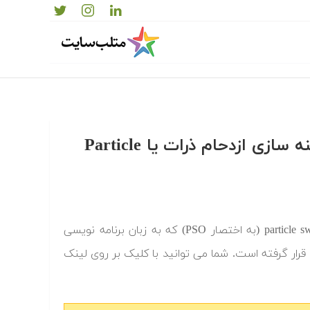
دانلود رایگان کدها و برنامه های آماده الگوریتم بهینه سازی ازدحام ذرات یا Particle
‫در ادامه کدها و برنامه های آماده الگوریتم بهینه سازی ازدحام ذرات یا particle swarm (به اختصار PSO) که به زبان برنامه نویسی
قرار گرفته است. شما می توانید با کلیک بر روی لینک