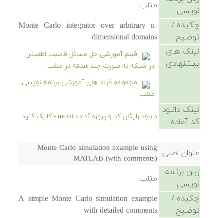
متلب
نویسی
چکیده /
Monte Carlo integrator over arbitrary n-
توضیح
dimensional domains
لینک های
فیلم آموزشی حل مسائل قابلیت اطمینان
پیشنهادی
در شبکه به صورت چند هدفه در متلب
مجموعه فیلم های آموزشی برنامه نویسی
متلب
لینک دانلود
دانلود رایگان کد و پروژه آماده mcint - کلیک کنید.
کد آماده
Monte Carlo simulation example using
عنوان اصلی
MATLAB (with comments)
زبان برنامه
متلب
نویسی
چکیده /
A simple Monte Carlo simulation example
توضیح
with detailed comments