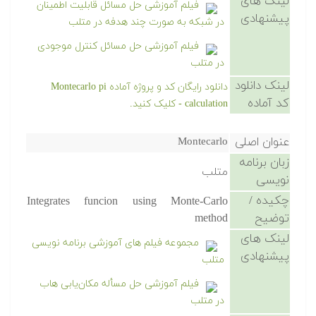
لینک های
فیلم آموزشی حل مسائل قابلیت اطمینان
پیشنهادی
در شبکه به صورت چند هدفه در متلب
فیلم آموزشی حل مسائل کنترل موجودی
در متلب
لینک دانلود
دانلود رایگان کد و پروژه آماده Montecarlo pi
کد آماده
calculation - کلیک کنید.
عنوان اصلی
Montecarlo
زبان برنامه
متلب
نویسی
چکیده /
Integrates funcion using Monte-Carlo
توضیح
method
لینک های
مجموعه فیلم های آموزشی برنامه نویسی
پیشنهادی
متلب
فیلم آموزشی حل مسأله مکان‌یابی هاب
در متلب