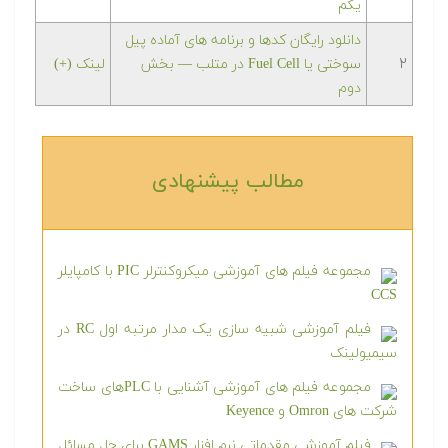
یکم
دانلود رایگان کدها و برنامه های آماده پیل
۲
سوختی یا Fuel Cell در متلب‬‬ — بخش
لینک (+)
دوم
مطالب پیشنهادی‎
مجموعه فیلم های آموزشی میکروکنترلر PIC با کامپایلر
CCS
فیلم آموزشی شبیه سازی یک مدار مرتبه اول RC در
سیمیولینک
مجموعه فیلم های آموزشی آشنایی با PLCهای ساخت
شرکت های Omron و Keyence
فیلم آموزشی مقدماتی نرم افزار GAMS برای حل مسائل