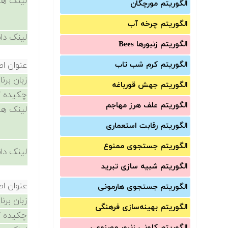
لینک ها
الگوریتم مورچگان
الگوریتم چرخه آب
لینک دان
الگوریتم زنبورها Bees
الگوریتم کرم شب تاب
عنوان ا
زبان برن
الگوریتم جهش قورباغه
چکیده /
الگوریتم علف هرز مهاجم
لینک ها
الگوریتم رقابت استعماری
الگوریتم جستجوی ممنوع
لینک دان
الگوریتم شبیه سازی تبرید
عنوان ا
الگوریتم جستجوی هارمونی
زبان برن
الگوریتم بهینه‌سازی فرهنگی
چکیده /
الگوریتم کلونی زنبور مصنوعی