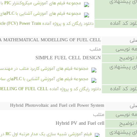
ی پیشنهادی
مجموعه فیلم های آموزشی میکروکنترلر PIC با کامپایلر CCS
مجموعه فیلم های آموزشی آشنایی با PLCهای ساخت شرکت های Omron و Keyence
لود کد آماده
دانلود رایگان کد و پروژه آماده Fuel Cell Vehicle (FCV) Power Train - کلیک کنید.
صلی
A MATHEMATICAL MODELLING OF FUEL CELL
امه نویسی
متلب
 توضیح
SIMPLE FUEL CELL DESIGN
ی پیشنهادی
مجموعه فیلم های آموزشی کاربرد متلب در مهندسی
مجموعه فیلم های آموزشی آشنایی با PLCهای ساخت شرکت های Omron و Keyence
لود کد آماده
دانلود رایگان کد و پروژه آماده A MATHEMATICAL MODELLING OF FUEL CELL - کلیک کنید.
صلی
Hybrid Photovoltaic and Fuel cell Power System
امه نویسی
متلب
 توضیح
Hybrid PV and Fuel cell
ی پیشنهادی
فیلم آموزشی شبیه سازی یک مدار مرتبه اول RC در سیمیولینک