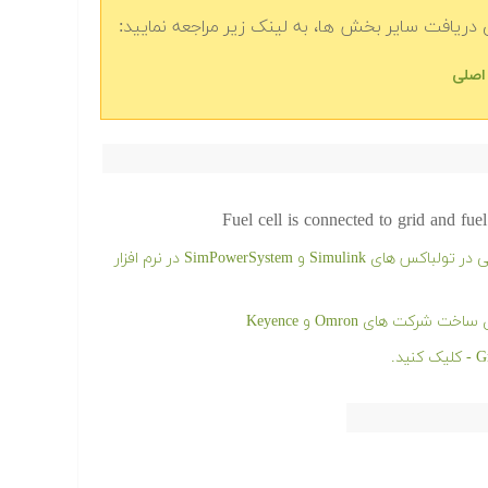
دریافت سایر بخش ها، به لینک زیر مراجعه نمایید:
Fuel cell is connected to grid and fue
فیلم آموزشی شبیه سازی ماشین های الکتریکی در تولباکس های Simulink و SimPowerSystem در نرم افزار