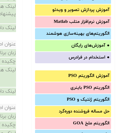
لینک ها
آموزش‌ پردازش تصویر و ویدئو
پیشنهاد
آموزش‌ نرم‌افزار متلب Matlab
لینک دان
الگوریتم‌های بهینه‌سازی هوشمند
عنوان ا
●
آموزش‌های رایگان
زبان برن
●
استخدام در فرادرس
چکیده /
لینک ها
آموزش الگوریتم PSO
الگوریتم PSO باینری
لینک دان
الگوریتم ژنتیک و PSO
عنوان ا
حل مساله فروشنده دوره‌گرد
زبان برن
الگوریتم ملخ GOA
چکیده /