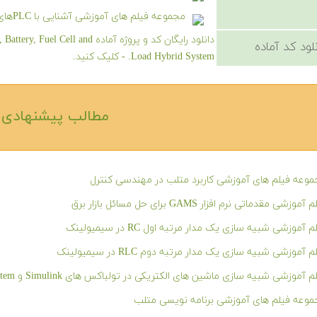
مجموعه فیلم های آموزشی آشنایی با PLCهای ساخت شرکت های Omron و Keyence
دانلود رایگان کد و پروژه آماده 
لود کد آماده
Load Hybrid System. - کلیک کنید.
مطالب پیشنهادی‎
وعه فیلم های آموزشی کاربرد متلب در مهندسی کنترل
آموزشی مقدماتی نرم افزار GAMS برای حل مسائل بازار برق
م آموزشی شبیه سازی یک مدار مرتبه اول RC در سیمیولینک
م آموزشی شبیه سازی یک مدار مرتبه دوم RLC در سیمیولینک
 آموزشی شبیه سازی ماشین های الکتریکی در تولباکس های Simulink و SimPowerSystem در نرم افزار متلب
وعه فیلم های آموزشی برنامه نویسی متلب