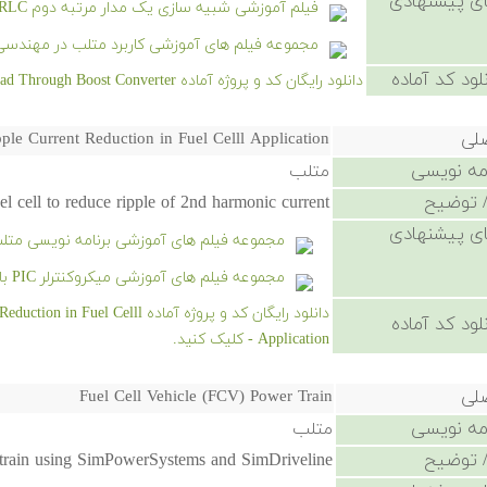
ی پیشنهادی
فیلم آموزشی شبیه سازی یک مدار مرتبه دوم RLC در سیمیولینک
مجموعه فیلم های آموزشی کاربرد متلب در مهندسی
لود کد آماده
دانلود رایگان کد و پروژه آماده Fuel Cell Feed to DC Load Through Boost Converter - کلیک کنید.
صلی
le Current Reduction in Fuel Celll Application
امه نویسی
متلب
 توضیح
uel cell to reduce ripple of 2nd harmonic current .
ی پیشنهادی
مجموعه فیلم های آموزشی برنامه نویسی متل
مجموعه فیلم های آموزشی میکروکنترلر PIC با کامپایلر CCS
دانلود رایگان کد و پروژه آماده 
لود کد آماده
Application - کلیک کنید.
صلی
Fuel Cell Vehicle (FCV) Power Train
امه نویسی
متلب
 توضیح
train using SimPowerSystems and SimDriveline.