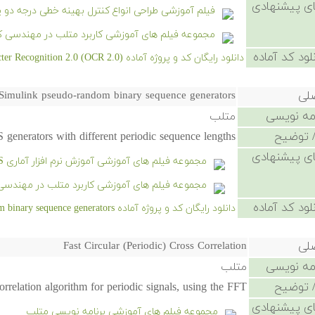
ی پیشنهادی
فیلم آموزشی طراحی انواع کنترل بهینه خطی درجه دو یا LQR در مت
مجموعه فیلم های آموزشی کاربرد متلب در مهندسی ک
لود کد آماده
دانلود رایگان کد و پروژه آماده Optical Character Recognition 2.0 (OCR 2.0) - کلیک کنید.
صلی
Simulink pseudo-random binary sequence generators
امه نویسی
متلب
 توضیح
generators with different periodic sequence lengths.
ی پیشنهادی
مجموعه فیلم های آموزشی آموزش نرم افزار آماری SPSS
مجموعه فیلم های آموزشی کاربرد متلب در مهندسی
لود کد آماده
دانلود رایگان کد و پروژه آماده Simulink pseudo-random binary sequence generators - کلیک کنید.
صلی
Fast Circular (Periodic) Cross Correlation
امه نویسی
متلب
 توضیح
correlation algorithm for periodic signals, using the FFT.
ی پیشنهادی
مجموعه فیلم های آموزشی برنامه نویسی متلب