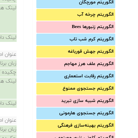
الگوریتم مورچگان
لینک ها
الگوریتم چرخه آب
الگوریتم زنبورها Bees
لینک دان
الگوریتم کرم شب تاب
الگوریتم جهش قورباغه
عنوان ا
زبان برن
الگوریتم علف هرز مهاجم
چکیده /
الگوریتم رقابت استعماری
لینک ها
الگوریتم جستجوی ممنوع
الگوریتم شبیه سازی تبرید
لینک دان
الگوریتم جستجوی هارمونی
عنوان ا
الگوریتم بهینه‌سازی فرهنگی
زبان برن
الگوریتم کلونی زنبور مصنوعی