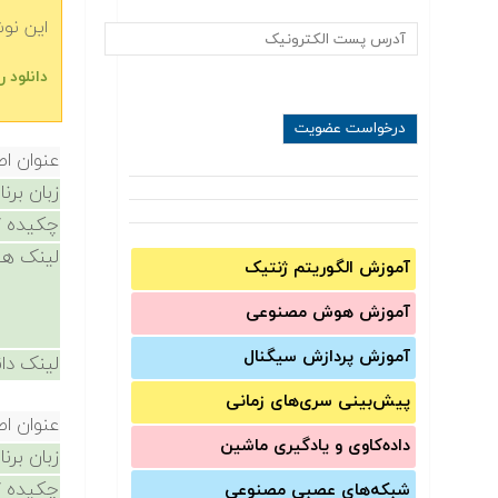
این نو
‫‫دانلود را‬‬
عنوان ا
زبان برن
چکیده /
لینک ها
آموزش الگوریتم ژنتیک
آموزش‌ هوش مصنوعی
آموزش‌ پردازش سیگنال
لینک دان
پیش‌‌بینی سری‌‌های زمانی
عنوان ا
داده‌کاوی و یادگیری ماشین
زبان برن
چکیده /
شبکه‌های عصبی مصنوعی