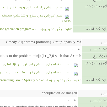
ی پیشنهادی
فیلم آموزشی پارادایم یا چهارچوب نظری زیس
ANFIS
لود کد آماده
دانلود رایگان کد و پروژه آماده m-sequence generation program - کلیک کنید.
صلی
Greedy Algorithms promoting Group Sparsity V3
امه نویسی
متلب
 توضیح
ions to the problem min||x(k)||_2,0 such that Ax = b
ی پیشنهادی
مجموعه فیلم های آموزشی آموزش نرم افزار آماری SPSS
مجموعه فیلم های آموزشی کاربرد متلب در مهندسی 
لود کد آماده
دانلود رایگان کد و پروژه آماده Greedy Algorithms promoting Group Sparsity V3 - کلیک کنید.
صلی
encriptacion de imagen
امه نویسی
متلب