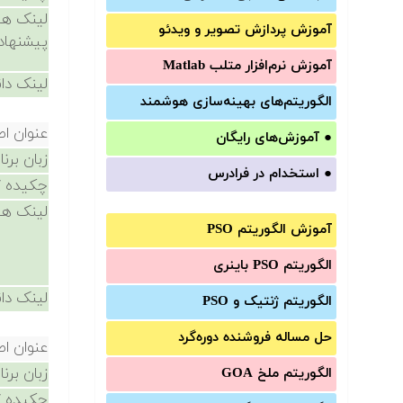
لینک ها
آموزش‌ پردازش تصویر و ویدئو
پیشنهاد
آموزش‌ نرم‌افزار متلب Matlab
لینک دان
الگوریتم‌های بهینه‌سازی هوشمند
عنوان ا
●
آموزش‌های رایگان
زبان برن
●
استخدام در فرادرس
چکیده /
لینک ها
آموزش الگوریتم PSO
الگوریتم PSO باینری
لینک دان
الگوریتم ژنتیک و PSO
حل مساله فروشنده دوره‌گرد
عنوان ا
زبان برن
الگوریتم ملخ GOA
چکیده /