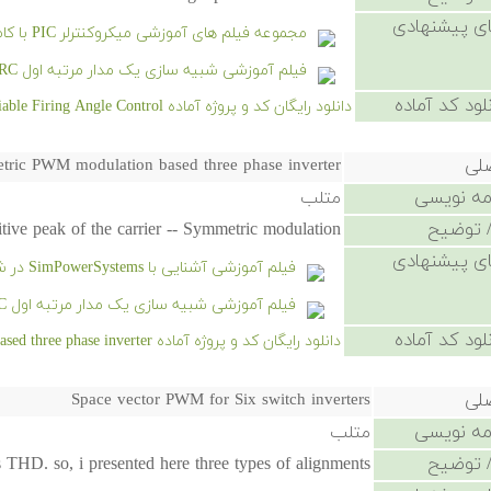
ی پیشنهادی
مجموعه فیلم های آموزشی میکروکنترلر PIC با کامپایلر CCS
فیلم آموزشی شبیه سازی یک مدار مرتبه اول RC در سیمیولینک
لود کد آماده
دانلود رایگان کد و پروژه آماده Single Phase Full Converter -- Variable Firing Angle Control - کلیک کنید.
صلی
tric PWM modulation based three phase inverter
امه نویسی
متلب
 توضیح
tive peak of the carrier -- Symmetric modulation
ی پیشنهادی
فیلم آموزشی آشنایی با SimPowerSystems در شبیه‌سازی سیستم‌های قدرت
فیلم آموزشی شبیه سازی یک مدار مرتبه اول RC در سیمیولینک
لود کد آماده
دانلود رایگان کد و پروژه آماده Sinusoidal Symmetric PWM modulation based three phase inverter - کلیک کنید.
صلی
Space vector PWM for Six switch inverters
امه نویسی
متلب
 توضیح
 THD. so, i presented here three types of alignments.