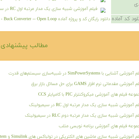
ی
فیلم آموزشی شبیه سازی یک مدار مرتبه اول RC در سیمیولینک
لود کد آماده
دانلود رایگان کد و پروژه آماده Buck Converter -- Open Loop - کلیک کنید.
مطالب پیشنهادی‎
وزشی آشنایی با SimPowerSystems در شبیه‌سازی سیستم‌های قدرت
آموزشی مقدماتی نرم افزار GAMS برای حل مسائل بازار برق
عه فیلم های آموزشی میکروکنترلر PIC با کامپایلر CCS
م آموزشی شبیه سازی یک مدار مرتبه اول RC در سیمیولینک
م آموزشی شبیه سازی یک مدار مرتبه دوم RLC در سیمیولینک
وعه فیلم های آموزشی برنامه نویسی متلب
 آموزشی شبیه سازی ماشین های الکتریکی در تولباکس های Simulink و SimPowerSystem در نرم افزار متلب