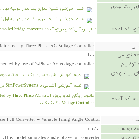
ی پیشنهادی
فیلم آموزشی شبیه سازی یک مدار مرتبه دوم RLC در سیمیولینک
فیلم آموزشی شبیه سازی یک مدار مرتبه اول RC در سیمیولینک
لود کد آماده
دانلود رایگان کد و پروژه آماده Speed Control Of DC motor using half controlled bridge converter - کلیک کنید.
صلی
Motor fed by Three Phase AC Voltage Controller
امه نویسی
متلب
 توضیح
mented by use of 3-Phase Ac voltage controller
ی پیشنهادی
فیلم آموزشی شبیه سازی یک مدار مرتبه دوم RLC در سیمیولین
فیلم آموزشی آشنایی با SimPowerSystems در شبیه‌سازی سیستم‌های قدرت
دانلود رایگان کد و پروژه آماده 
لود کد آماده
Voltage Controller - کلیک کنید.
صلی
ase Full Converter -- Variable Firing Angle Control
امه نویسی
متلب
 توضیح
This model simulates single phase full converter.