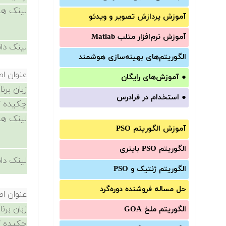
لینک ها
آموزش‌ پردازش تصویر و ویدئو
آموزش‌ نرم‌افزار متلب Matlab
لینک دان
الگوریتم‌های بهینه‌سازی هوشمند
عنوان ا
●
آموزش‌های رایگان
زبان برن
●
استخدام در فرادرس
چکیده /
لینک ها
آموزش الگوریتم PSO
الگوریتم PSO باینری
لینک دان
الگوریتم ژنتیک و PSO
حل مساله فروشنده دوره‌گرد
عنوان ا
زبان برن
الگوریتم ملخ GOA
چکیده /