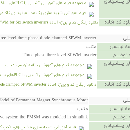
ی پیشنهادی
مجموعه فیلم های آموزشی آشنایی با PLCهای ساخت شرکت های Omron و Keyence
فیلم آموزشی شبیه سازی یک مدار مرتبه اول RC در سیمیولینک
لود کد آماده
دانلود رایگان کد و پروژه آماده Space vector PWM for Six switch inverters - کلیک کنید.
صلی
ree level three phase diode clamped SPWM inverter
امه نویسی
متلب
 توضیح
Three phase three level SPWM inverter
ی پیشنهادی
مجموعه فیلم های آموزشی برنامه نویسی متلب
مجموعه فیلم های آموزشی آشنایی با PLCهای ساخت شرکت های Omron و Keyence
لود کد آماده
دانلود رایگان کد و پروژه آماده Three level three phase diode clamped SPWM inverter - کلیک کنید.
صلی
Model of Permanent Magnet Synchronous Motor
امه نویسی
متلب
 توضیح
ive system the PMSM was modeled in simulink.
ی پیشنهادی