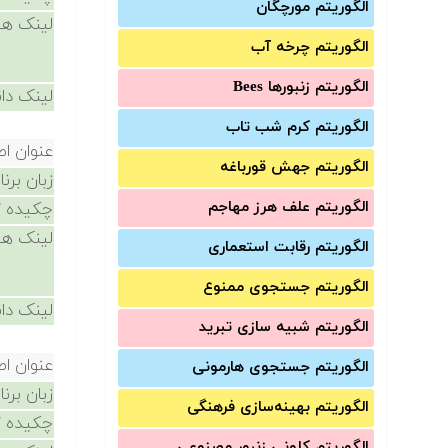
الگوریتم مورچگان
لینک ها
الگوریتم چرخه آب
الگوریتم زنبورها Bees
لینک دان
الگوریتم کرم شب تاب
عنوان ا
الگوریتم جهش قورباغه
زبان برن
الگوریتم علف هرز مهاجم
چکیده /
لینک ها
الگوریتم رقابت استعماری
الگوریتم جستجوی ممنوع
لینک دان
الگوریتم شبیه سازی تبرید
عنوان ا
الگوریتم جستجوی هارمونی
زبان برن
الگوریتم بهینه‌سازی فرهنگی
چکیده /
الگوریتم کلونی زنبور مصنوعی