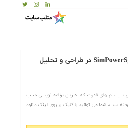
‫‫دانلود رایگان کدها و برنامه های آماده کاربرد SimPowerSystems در طراحی و تحلیل
اده کاربرد SimPowerSystems در طراحی و تحلیل سیستم های قدرت که به زبان برنامه نویسی متلب
رفته است. شما می توانید با کلیک بر روی لینک دانلود