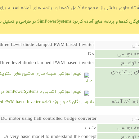
شته حاوی بخشی از مجموعه کامل کدها و برنامه های آماده است. برای 
ا و برنامه های آماده کاربرد SimPowerSystems در طراحی و تحلیل سیستم های قدرت در متلب — فهرست اصلی
صلی
 three Level diode clamped PWM based Inverter
امه نویسی
متلب
 توضیح
Three level diode clamped PWM based inverter
ی پیشنهادی
متلب
فیلم آموزشی آشنایی با SimPowerSystems در شبیه‌سازی سیستم‌های قدرت
لود کد آماده
دانلود رایگان کد و پروژه آماده Single phase three Level diode clamped PWM based Inverter - کلیک کنید.
صلی
DC motor using half controlled bridge converter
امه نویسی
متلب
 توضیح
A very basic model to understand the concept.