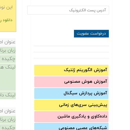
این نو
‫‫دانلود رایگان کده
عنوان ا
زبان برن
چکیده /
لینک ها
آموزش الگوریتم ژنتیک
آموزش‌ هوش مصنوعی
آموزش‌ پردازش سیگنال
لینک دان
پیش‌‌بینی سری‌‌های زمانی
عنوان ا
داده‌کاوی و یادگیری ماشین
زبان برن
چکیده /
شبکه‌های عصبی مصنوعی