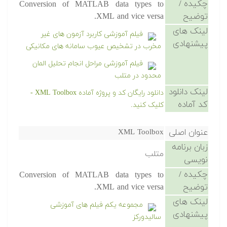
چکیده /
Conversion of MATLAB data types to
توضیح
XML and vice versa.
لینک های
فیلم آموزشی کاربرد آزمون های غیر
پیشنهادی
مخرب در تشخیص عیوب سامانه های مکانیکی
فیلم آموزشی مراحل انجام تحلیل المان
محدود در متلب
لینک دانلود
دانلود رایگان کد و پروژه آماده XML Toolbox -
کد آماده
کلیک کنید.
عنوان اصلی
XML Toolbox
زبان برنامه
متلب
نویسی
چکیده /
Conversion of MATLAB data types to
توضیح
XML and vice versa.
لینک های
مجموعه یکم فیلم های آموزشی
پیشنهادی
سالیدورکز