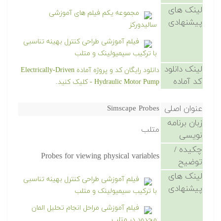
لینک های
مجموعه یکم فیلم های آموزشی
پیشنهادی
سالیدورکز
فیلم آموزشی طراحی کنترل بهینه تناسبی
با ترکیب سیمیولینک و متلب
لینک دانلود
دانلود رایگان کد و پروژه آماده Electrically-Driven
کد آماده
Hydraulic Motor Pump - کلیک کنید.
عنوان اصلی
Simscape Probes
زبان برنامه
متلب
نویسی
چکیده /
Probes for viewing physical variables
توضیح
لینک های
فیلم آموزشی طراحی کنترل بهینه تناسبی
پیشنهادی
با ترکیب سیمیولینک و متلب
فیلم آموزشی مراحل انجام تحلیل المان
محدود در متلب