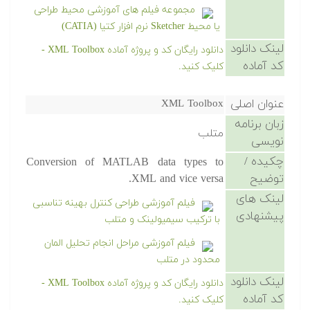
مجموعه فیلم های آموزشی محیط طراحی
یا محیط Sketcher نرم افزار کتیا (CATIA)
لینک دانلود
دانلود رایگان کد و پروژه آماده XML Toolbox -
کد آماده
کلیک کنید.
عنوان اصلی
XML Toolbox
زبان برنامه
متلب
نویسی
چکیده /
Conversion of MATLAB data types to
توضیح
XML and vice versa.
لینک های
فیلم آموزشی طراحی کنترل بهینه تناسبی
پیشنهادی
با ترکیب سیمیولینک و متلب
فیلم آموزشی مراحل انجام تحلیل المان
محدود در متلب
لینک دانلود
دانلود رایگان کد و پروژه آماده XML Toolbox -
کد آماده
کلیک کنید.