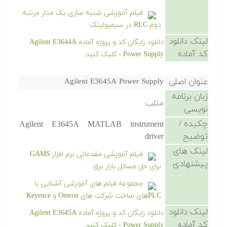
فیلم آموزشی شبیه سازی یک مدار مرتبه
دوم RLC در سیمیولینک
لینک دانلود
دانلود رایگان کد و پروژه آماده Agilent E3644A
کد آماده
Power Supply - کلیک کنید.
عنوان اصلی
Agilent E3645A Power Supply
زبان برنامه
متلب
نویسی
چکیده /
Agilent E3645A MATLAB instrument
توضیح
driver
لینک های
فیلم آموزشی مقدماتی نرم افزار GAMS
پیشنهادی
برای حل مسائل بازار برق
مجموعه فیلم های آموزشی آشنایی با
PLCهای ساخت شرکت های Omron و Keyence
لینک دانلود
دانلود رایگان کد و پروژه آماده Agilent E3645A
کد آماده
Power Supply - کلیک کنید.