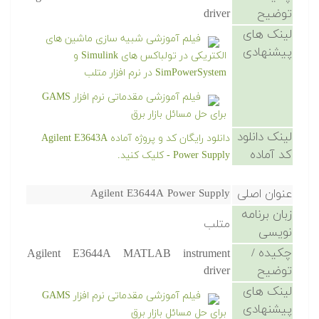
توضیح
driver
لینک های
فیلم آموزشی شبیه سازی ماشین های
پیشنهادی
الکتریکی در تولباکس های Simulink و
SimPowerSystem در نرم افزار متلب
فیلم آموزشی مقدماتی نرم افزار GAMS
برای حل مسائل بازار برق
لینک دانلود
دانلود رایگان کد و پروژه آماده Agilent E3643A
کد آماده
Power Supply - کلیک کنید.
عنوان اصلی
Agilent E3644A Power Supply
زبان برنامه
متلب
نویسی
چکیده /
Agilent E3644A MATLAB instrument
توضیح
driver
لینک های
فیلم آموزشی مقدماتی نرم افزار GAMS
پیشنهادی
برای حل مسائل بازار برق