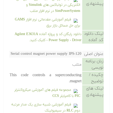
پیشنهادی
الکتریکی در تولباکس های Simulink و
SimPowerSystem در نرم افزار متلب
فیلم آموزشی مقدماتی نرم افزار GAMS
برای حل مسائل بازار برق
لینک دانلود
دانلود رایگان کد و پروژه آماده Agilent E3631A
کد آماده
Power Supply - Driver - کلیک کنید.
عنوان اصلی
Serial control magnet power supply IPS-120
زبان برنامه
متلب
نویسی
چکیده /
This code controls a superconducting
توضیح
magnet.
لینک های
مجموعه فیلم های آموزشی میکروکنترلر
پیشنهادی
PIC با کامپایلر CCS
فیلم آموزشی شبیه سازی یک مدار مرتبه
دوم RLC در سیمیولینک