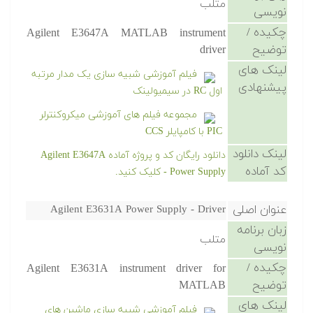
متلب
نویسی
چکیده /
Agilent E3647A MATLAB instrument
توضیح
driver
لینک های
فیلم آموزشی شبیه سازی یک مدار مرتبه
پیشنهادی
اول RC در سیمیولینک
مجموعه فیلم های آموزشی میکروکنترلر
PIC با کامپایلر CCS
لینک دانلود
دانلود رایگان کد و پروژه آماده Agilent E3647A
کد آماده
Power Supply - کلیک کنید.
عنوان اصلی
Agilent E3631A Power Supply - Driver
زبان برنامه
متلب
نویسی
چکیده /
Agilent E3631A instrument driver for
توضیح
MATLAB
لینک های
فیلم آموزشی شبیه سازی ماشین های