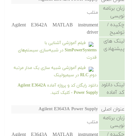
زبان برنامه
متلب
نویسی
چکیده /
Agilent E3642A MATLAB instrument
توضیح
driver
لینک های
فیلم آموزشی آشنایی با
پیشنهادی
SimPowerSystems در شبیه‌سازی سیستم‌های
قدرت
فیلم آموزشی شبیه سازی یک مدار مرتبه
دوم RLC در سیمیولینک
لینک دانلود
دانلود رایگان کد و پروژه آماده Agilent E3642A
کد آماده
Power Supply - کلیک کنید.
عنوان اصلی
Agilent E3643A Power Supply
زبان برنامه
متلب
نویسی
چکیده /
Agilent E3643A MATLAB instrument