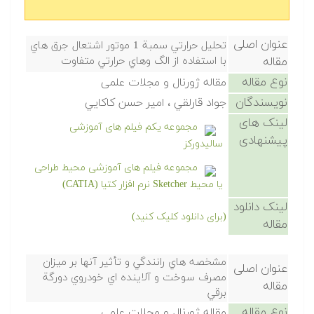
عنوان اصلی
تحليل حرارتي سمبة 1 موتور اشتعال جرق هاي
مقاله
با استفاده از الگ وهاي حرارتي متفاوت
نوع مقاله
مقاله ژورنال و مجلات علمی
نویسندگان
جواد قارلقي ، امير حسن كاكايي
لینک های
مجموعه یکم فیلم های آموزشی
پیشنهادی
سالیدورکز
مجموعه فیلم های آموزشی محیط طراحی
یا محیط Sketcher نرم افزار کتیا (CATIA)
لینک دانلود
(برای دانلود کلیک کنید)
مقاله
مشخصه هاي رانندگي و تأثير آنها بر ميزان
عنوان اصلی
مصرف سوخت و آلاينده اي خودروي دورگة
مقاله
برقي
نوع مقاله
مقاله ژورنال و مجلات علمی