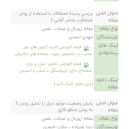
عنوان اصلی
بررسي پديدة اصطكاك با استفاده از روش
مقاله
غيرمخرّب پخش آوايي 1
نوع مقاله
مقاله ژورنال و مجلات علمی
نویسندگان
مهدی احمدی
لینک های
فیلم آموزشی کاربرد آزمون های غیر
پیشنهادی
مخرب در تشخیص عیوب سامانه های مکانیکی
فیلم آموزشی تحلیل تنش بر روی
صفحه‌ی دارای ناپیوستگی با متلب و انسیس
لینک دانلود
(برای دانلود کلیک کنید)
مقاله
عنوان اصلی
پايش وضعيت موتور ديزل با تحليل روغن 1
مقاله
به روش منطق فازي
نوع مقاله
مقاله ژورنال و مجلات علمی
نویسندگان
دينا عليزاده ، حجّت احمدي