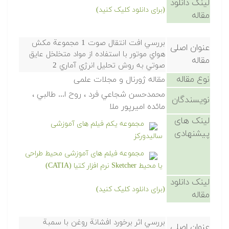
لینک دانلود
(برای دانلود کلیک کنید)
مقاله
بررسي افت انتقال صوت 1 مجموعة مکش
عنوان اصلی
هواي موتور با استفاده از مواد متخلخل عايق
مقاله
صوتي به روش تحليل انرژي آماري 2
نوع مقاله
مقاله ژورنال و مجلات علمی
محمدحسن شجاعي فرد ، روح ا... طالبي ،
نویسندگان
مائده اميرپور ملا
لینک های
مجموعه یکم فیلم های آموزشی
پیشنهادی
سالیدورکز
مجموعه فیلم های آموزشی محیط طراحی
یا محیط Sketcher نرم افزار کتیا (CATIA)
لینک دانلود
(برای دانلود کلیک کنید)
مقاله
بررسي اثر برخورد افشانة روغن با سمبة
عنوان اصلی