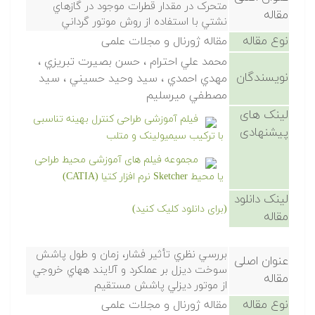
متحرک در مقدار قطرات موجود در گازهاي
مقاله
نشتي با استفاده از روش موتور گرداني
نوع مقاله
مقاله ژورنال و مجلات علمی
محمد علي احترام ، حسن بصيرت تبريزي ،
نویسندگان
مهدي احمدي ، سيد وحيد حسيني ، سيد
مصطفي ميرسليم
لینک های
فیلم آموزشی طراحی کنترل بهینه تناسبی
پیشنهادی
با ترکیب سیمیولینک و متلب
مجموعه فیلم های آموزشی محیط طراحی
یا محیط Sketcher نرم افزار کتیا (CATIA)
لینک دانلود
(برای دانلود کلیک کنید)
مقاله
بررسي نظري تأثير فشار، زمان و طول پاشش
عنوان اصلی
سوخت ديزل بر عملکرد و آلايند ههاي خروجي
مقاله
از موتور ديزلي پاشش مستقيم
نوع مقاله
مقاله ژورنال و مجلات علمی