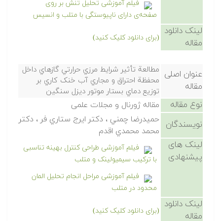
فیلم آموزشی تحلیل تنش بر روی
صفحه‌ی دارای ناپیوستگی با متلب و انسیس
لینک دانلود
(برای دانلود کلیک کنید)
مقاله
مطالعة تأثير شرايط مرزي حرارتي گازهاي داخل
عنوان اصلی
محفظة احتراق و مجاري آب خنک کاري بر
مقاله
توزيع دماي بستار موتور ديزل سنگين
نوع مقاله
مقاله ژورنال و مجلات علمی
حميدرضا چمني ، دکتر ايرج ستاري فر ، دکتر
نویسندگان
محمد محمدي اقدم
لینک های
فیلم آموزشی طراحی کنترل بهینه تناسبی
پیشنهادی
با ترکیب سیمیولینک و متلب
فیلم آموزشی مراحل انجام تحلیل المان
محدود در متلب
لینک دانلود
(برای دانلود کلیک کنید)
مقاله