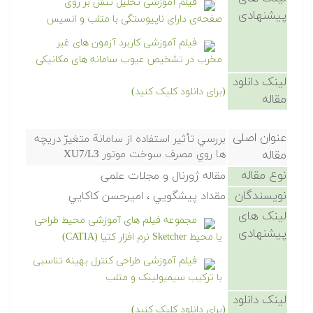
فیلم آموزشی تحلیل تنش بر روی
پیشنهادی
صفحه‌ی دارای ناپیوستگی با متلب و انسیس
فیلم آموزشی کاربرد آزمون های غیر
مخرب در تشخیص عیوب سامانه های مکانیکی
لینک دانلود
(برای دانلود کلیک کنید)
مقاله
عنوان اصلی
بررسي تأثير استفاده از سامانة متغيرّ دريچه
مقاله
ها روي مصرف سوخت موتور XU7/L3
نوع مقاله
مقاله ژورنال و مجلات علمی
نویسندگان
مقداد پيشگويي ، اميرحسن كاكايي
لینک های
مجموعه فیلم های آموزشی محیط طراحی
پیشنهادی
یا محیط Sketcher نرم افزار کتیا (CATIA)
فیلم آموزشی طراحی کنترل بهینه تناسبی
با ترکیب سیمیولینک و متلب
لینک دانلود
(برای دانلود کلیک کنید)