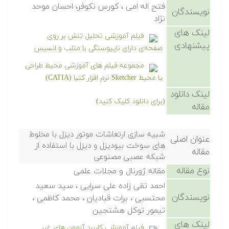
فتح اله امی ، کورس نکوفر، احسان موحد
نویسندگان
نژاد
لینک های
فیلم آموزشی تحلیل تنش بر روی
پیشنهادی
صفحه‌ی دارای ناپیوستگی با متلب و انسیس
مجموعه فیلم های آموزشی محیط طراحی
یا محیط Sketcher نرم افزار کتیا (CATIA)
لینک دانلود
(برای دانلود کلیک کنید)
مقاله
شبیه سازی ارتعاشات موتور دیزل با مخلوط
عنوان اصلی
های سوخت بیودیزل و دیزل با استفاده از
مقاله
شبکه عصبی مصنوعی
نوع مقاله
مقاله ژورنال و مجلات علمی
احمد تقی زاده علی سرایی ، سید سعید
نویسندگان
محتسبی ، برات قبادیان ، محمد کاظمی ،
تیمور توکل هشتجین
لینک های
فیلم آموزشی کاربرد آزمون های غیر