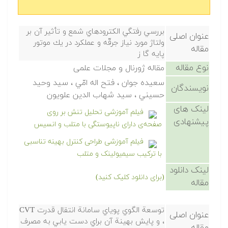
بررسي رفتگي الكترودهاي شمع و تأثير آن بر
عنوان اصلی
ولتاژ مورد نياز جرقّه و عملكرد در يك موتور
مقاله
پايه گا ز
نوع مقاله
مقاله ژورنال و مجلات علمی
سعیده جوان ، فتح اله امّي ، سيد وحيد
نویسندگان
حسيني ، سيد شهاب الدين علويون
لینک های
فیلم آموزشی تحلیل تنش بر روی
پیشنهادی
صفحه‌ی دارای ناپیوستگی با متلب و انسیس
فیلم آموزشی طراحی کنترل بهینه تناسبی
با ترکیب سیمیولینک و متلب
لینک دانلود
(برای دانلود کلیک کنید)
مقاله
توسعة الگوي پوياي سامانة انتقال قدرت CVT
عنوان اصلی
، و پايش بهينة آن براي دست يابي به مصرف