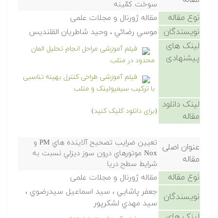
مقاله
سوخت کمّينه
نوع مقاله
مقاله ژورنال و مجلات علمی
نویسندگان
موسي رضائي ، وحيد شاطريان القلنديس
لینک های
فیلم آموزشی مراحل انجام تحلیل المان
پیشنهادی
محدود در متلب
فیلم آموزشی طراحی کنترل بهینه تناسبی
با ترکیب سیمیولینک و متلب
لینک دانلود
(برای دانلود کلیک کنید)
مقاله
تعيين ضرايب تصحيح آلاينده هاي PM و
عنوان اصلی
Nox موتورهاي درون سوز ديزلي نسبت به
مقاله
شرايط سطح دريا
نوع مقاله
مقاله ژورنال و مجلات علمی
جعفر پاشايي ، سيد اسماعيل سيدرضوي ،
نویسندگان
سيد مهدي لشكرپور
لینک های