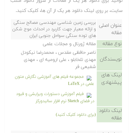
توانید برای دانلود هر یک از مقالات از سرور دانلود متلب
سایت، بر روی لینک دانلود هر یک از آن ها، کلیک کنید.
بررسی زمین شناسی مهندسی مصالح سنگی
عنوان اصلی
و ارائه معیار جهت کاربرد در احداث موج شکن
مقاله
های توده سنگی سواحل جنوبی ایران
نوع مقاله
مقاله ژورنال و مجلات علمی
ناصر حافظی مقدس ، محمدرضا نیکودل
نویسندگان
مهدی تلخابلو ، علی ارومیه ای ، مهدی
شفیعی فر
لینک های
مجموعه فیلم های آموزشی نگارش متون
پیشنهادی
علمی در LaTeX
فیلم آموزشی دستورات ویرایشی و قیود
در فضای Sketch نرم افزار سالیدورکز
لینک دانلود
(برای دانلود کلیک کنید)
مقاله