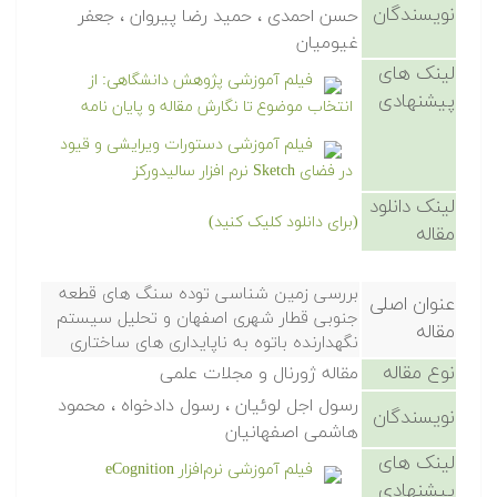
نویسندگان
حسن احمدی ، حمید رضا پیروان ، جعفر
غیومیان
لینک های
فیلم آموزشی پژوهش دانشگاهی: از
پیشنهادی
انتخاب موضوع تا نگارش مقاله و پایان نامه
فیلم آموزشی دستورات ویرایشی و قیود
در فضای Sketch نرم افزار سالیدورکز
لینک دانلود
(برای دانلود کلیک کنید)
مقاله
بررسی زمین شناسی توده سنگ های قطعه
عنوان اصلی
جنوبی قطار شهری اصفهان و تحلیل سیستم
مقاله
نگهدارنده باتوه به ناپایداری های ساختاری
نوع مقاله
مقاله ژورنال و مجلات علمی
رسول اجل لوئیان ، رسول دادخواه ، محمود
نویسندگان
هاشمی اصفهانیان
لینک های
فیلم آموزشی نرم‌افزار eCognition
پیشنهادی