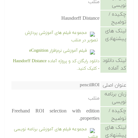
متلب
نویسی
چکیده /
Hausdorff Distance
توضیح
لینک های
مجموعه فیلم های آموزشی پردازش
پیشنهادی
تصویر در متلب
فیلم آموزشی نرم‌افزار eCognition
لینک دانلود
دانلود رایگان کد و پروژه آماده Hausdorff Distance
کد آماده
- کلیک کنید.
عنوان اصلی
pencilROI
زبان برنامه
متلب
نویسی
چکیده /
Freehand ROI selection with edition
توضیح
properties.
لینک های
مجموعه فیلم های آموزشی برنامه نویسی
پیشنهادی
متلب