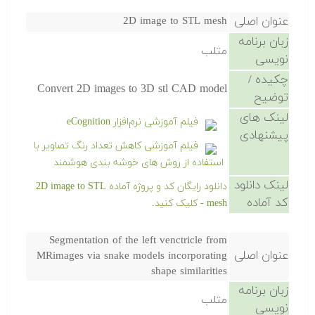
عنوان اصلی
2D image to STL mesh
زبان برنامه
متلب
نویسی
چکیده /
Convert 2D images to 3D stl CAD model
توضیح
لینک های
فیلم آموزشی نرم‌افزار eCognition
پیشنهادی
فیلم آموزشی کاهش تعداد رنگ تصاویر با
استفاده از روش های خوشه بندی هوشمند
لینک دانلود
دانلود رایگان کد و پروژه آماده 2D image to STL
کد آماده
mesh - کلیک کنید.
Segmentation of the left venctricle from
عنوان اصلی
MRimages via snake models incorporating
shape similarities
زبان برنامه
متلب
نویسی