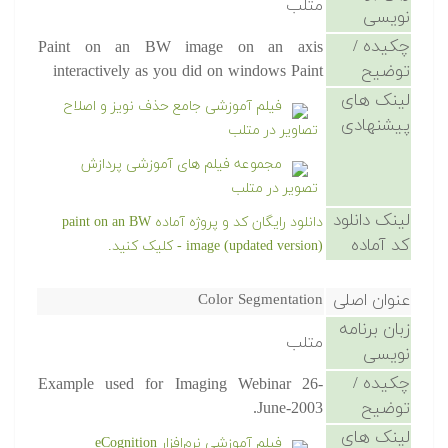
متلب
نویسی
چکیده /
Paint on an BW image on an axis
توضیح
interactively as you did on windows Paint
لینک های
فیلم آموزشی جامع حذف نویز و اصلاح
پیشنهادی
تصاویر در متلب
مجموعه فیلم های آموزشی پردازش
تصویر در متلب
لینک دانلود
دانلود رایگان کد و پروژه آماده paint on an BW
کد آماده
image (updated version) - کلیک کنید.
عنوان اصلی
Color Segmentation
زبان برنامه
متلب
نویسی
چکیده /
Example used for Imaging Webinar 26-
توضیح
June-2003.
لینک های
فیلم آموزشی نرم‌افزار eCognition