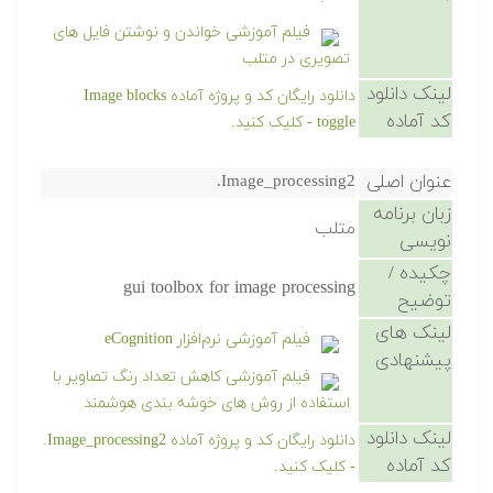
فیلم آموزشی خواندن و نوشتن فایل های
تصویری در متلب
لینک دانلود
دانلود رایگان کد و پروژه آماده Image blocks
کد آماده
toggle - کلیک کنید.
عنوان اصلی
Image_processing2.
زبان برنامه
متلب
نویسی
چکیده /
gui toolbox for image processing
توضیح
لینک های
فیلم آموزشی نرم‌افزار eCognition
پیشنهادی
فیلم آموزشی کاهش تعداد رنگ تصاویر با
استفاده از روش های خوشه بندی هوشمند
لینک دانلود
دانلود رایگان کد و پروژه آماده Image_processing2.
کد آماده
- کلیک کنید.