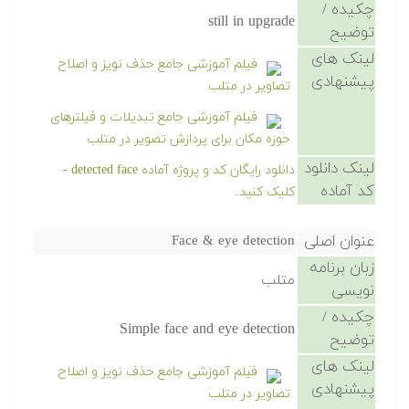
چکیده /
still in upgrade
توضیح
لینک های
فیلم آموزشی جامع حذف نویز و اصلاح
پیشنهادی
تصاویر در متلب
فیلم آموزشی جامع تبدیلات و فیلترهای
حوزه مکان برای پردازش تصویر در متلب
لینک دانلود
دانلود رایگان کد و پروژه آماده detected face -
کد آماده
کلیک کنید.
عنوان اصلی
Face & eye detection
زبان برنامه
متلب
نویسی
چکیده /
Simple face and eye detection
توضیح
لینک های
فیلم آموزشی جامع حذف نویز و اصلاح
پیشنهادی
تصاویر در متلب