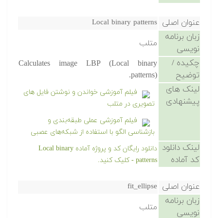
عنوان اصلی
Local binary patterns
زبان برنامه
متلب
نویسی
چکیده /
Calculates image LBP (Local binary
توضیح
patterns).
لینک های
فیلم آموزشی خواندن و نوشتن فایل های
پیشنهادی
تصویری در متلب
فیلم آموزشی عملی طبقه‌بندی و
بازشناسی الگو با استفاده از شبکه‌های عصبی
لینک دانلود
دانلود رایگان کد و پروژه آماده Local binary
کد آماده
patterns - کلیک کنید.
عنوان اصلی
fit_ellipse
زبان برنامه
متلب
نویسی