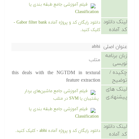
فیلم آموزشی جامع طبقه بندی یا
Classification
لینک دانلود
دانلود رایگان کد و پروژه آماده Gabor filter bank -
کد آماده
کلیک کنید.
عنوان اصلی
abhi
زبان برنامه
متلب
نویسی
چکیده /
this deals with the NGTDM in textural
توضیح
feature extraction
لینک های
فیلم آموزشی جامع ماشین‌های بردار
پیشنهادی
پشتیبان یا SVM در متلب
فیلم آموزشی جامع طبقه بندی یا
Classification
لینک دانلود
دانلود رایگان کد و پروژه آماده abhi - کلیک کنید.
کد آماده