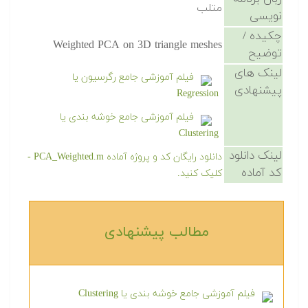
متلب
نویسی
چکیده /
Weighted PCA on 3D triangle meshes
توضیح
لینک های
فیلم آموزشی جامع رگرسیون یا
پیشنهادی
Regression
فیلم آموزشی جامع خوشه بندی یا
Clustering
لینک دانلود
دانلود رایگان کد و پروژه آماده PCA_Weighted.m -
کد آماده
کلیک کنید.
مطالب پیشنهادی‎
فیلم آموزشی جامع خوشه بندی یا Clustering