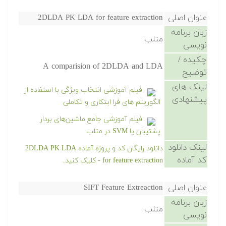
عنوان اصلی
2DLDA PK LDA for feature extraction
زبان برنامه
متلب
نویسی
چکیده /
A comparision of 2DLDA and LDA
توضیح
لینک های
فیلم آموزشی انتخاب ویژگی با استفاده از
پیشنهادی
الگوریتم های فرا ابتکاری و تکاملی
فیلم آموزشی جامع ماشین‌های بردار
پشتیبان یا SVM در متلب
لینک دانلود
دانلود رایگان کد و پروژه آماده 2DLDA PK LDA
کد آماده
for feature extraction - کلیک کنید.
عنوان اصلی
SIFT Feature Extreaction
زبان برنامه
متلب
نویسی