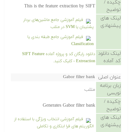
چکیده /
This is the feature extraction by SIFT
توضیح
لینک های
فیلم آموزشی جامع ماشین‌های بردار
پیشنهادی
پشتیبان یا SVM در متلب
فیلم آموزشی جامع طبقه بندی یا
Classification
لینک دانلود
دانلود رایگان کد و پروژه آماده SIFT Feature
کد آماده
Extreaction - کلیک کنید.
عنوان اصلی
Gabor filter bank
زبان برنامه
متلب
نویسی
چکیده /
Generates Gabor filter bank
توضیح
لینک های
فیلم آموزشی انتخاب ویژگی با استفاده از
پیشنهادی
الگوریتم های فرا ابتکاری و تکاملی