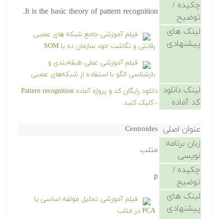
چکیده /
It is the basic theory of pattern recognition.
توضیح
لینک های
فیلم آموزشی جامع شبکه های عصبی
پیشنهادی
رقابتی و نگاشت خود سازمان ده یا SOM
فیلم آموزشی عملی طبقه‌بندی و
بازشناسی الگو با استفاده از شبکه‌های عصبی
لینک دانلود
دانلود رایگان کد و پروژه آماده Pattern recognition
کد آماده
- کلیک کنید.
عنوان اصلی
Centroides
زبان برنامه
متلب
نویسی
چکیده /
p
توضیح
لینک های
فیلم آموزشی تحلیل مولفه اساسی یا
پیشنهادی
PCA در متلب