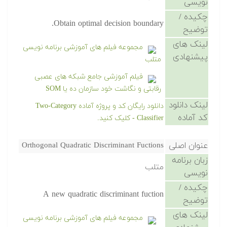
نویسی
چکیده /
Obtain optimal decision boundary.
توضیح
لینک های
مجموعه فیلم های آموزشی برنامه نویسی
پیشنهادی
متلب
فیلم آموزشی جامع شبکه های عصبی
رقابتی و نگاشت خود سازمان ده یا SOM
لینک دانلود
دانلود رایگان کد و پروژه آماده Two-Category
کد آماده
Classifier - کلیک کنید.
عنوان اصلی
Orthogonal Quadratic Discriminant Fuctions
زبان برنامه
متلب
نویسی
چکیده /
A new quadratic discriminant fuction
توضیح
لینک های
مجموعه فیلم های آموزشی برنامه نویسی