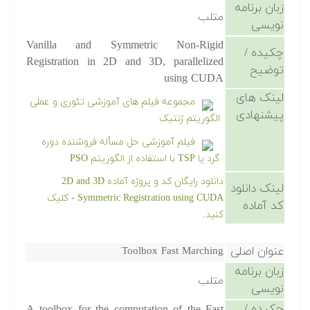
زبان برنامه
متلب
نویسی
Vanilla and Symmetric Non-Rigid
چکیده /
Registration in 2D and 3D, parallelized
توضیح
using CUDA
لینک های
مجموعه فیلم های آموزشی تئوری و عملی
پیشنهادی
الگوریتم ژنتیک
فیلم آموزشی حل مسأله فروشنده دوره
گرد یا TSP با استفاده از الگوریتم PSO
دانلود رایگان کد و پروژه آماده 2D and 3D
لینک دانلود
Symmetric Registration using CUDA - کلیک
کد آماده
کنید.
عنوان اصلی
Toolbox Fast Marching
زبان برنامه
متلب
نویسی
چکیده /