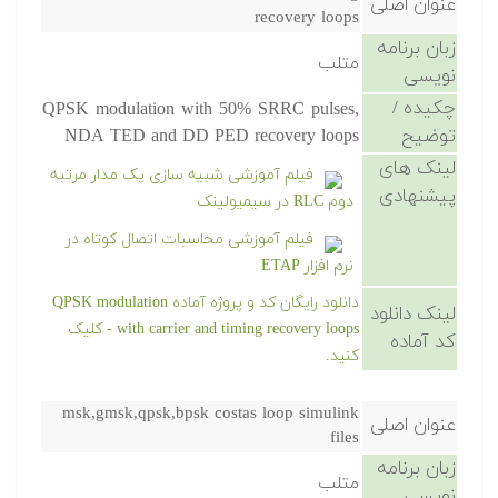
عنوان اصلی
recovery loops
زبان برنامه
متلب
نویسی
چکیده /
QPSK modulation with 50% SRRC pulses,
توضیح
NDA TED and DD PED recovery loops
لینک های
فیلم آموزشی شبیه سازی یک مدار مرتبه
پیشنهادی
دوم RLC در سیمیولینک
فیلم آموزشی محاسبات اتصال کوتاه در
نرم افزار ETAP
دانلود رایگان کد و پروژه آماده QPSK modulation
لینک دانلود
with carrier and timing recovery loops - کلیک
کد آماده
کنید.
msk,gmsk,qpsk,bpsk costas loop simulink
عنوان اصلی
files
زبان برنامه
متلب
نویسی